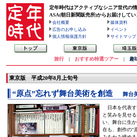
定年時代はアクティブなシニア世代の
ASA(朝日新聞販売所)
からお届けしてい
会社概要
媒体資料
広告のお申し込み
イベント
個人情報保護方針
サイトマップ
旅行
|
おすすめ特選ツアー
|
趣
東京版 平成20年8月上旬号
“原点”忘れず舞台美術を創造
舞台
日本を代表する
と笑みを見せる
い、舞台に生か
在も、創作の“
みをかみ締める