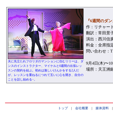
『6週間のダ
作：リチャー
翻訳：常田景
演出：西川信廣
料金：全席指定
問い合わせ：TEL 
夫に先立たれフロリダのマンションに住むリリーは、ダ
9月4日(木)〜10
ンスのインストラクター、マイケルと6週間の出張レッ
場所：天王洲銀
スンの契約を結ぶ。初めは激しいけんかをする2人だ
が、レッスンを重ねるにつれて互いに心を開き、自分の
ことを話し始める−。
トップ
|
会社概要
|
媒体資料