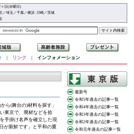
々日(水曜日)
京／埼玉／千葉／横浜･川崎／茨城
京
々
|
リンク
|
インフォメーション
最新号
令和5年過去の記事一覧
から(舞台の)材料を探す」
令和4年過去の記事一覧
しい東京で、廃材などを拾
令和3年過去の記事一覧
を手掛け名声を確立した現
令和2年過去の記事一覧
毎日が新鮮です」と平和の重
令和元年過去の記事一覧