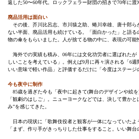
返した50〜60年代。ロックフェラー財団の招きで70年に
廃品活用は面白い
その後、芥川比呂志、市川猿之助、蜷川幸雄、唐十郎らが
ない半面、廃品活用も続けている。「面白かった」と語る
物の傘をもらいました。人が捨てる物の中に、表現の可能
海外での実績も積み、06年には文化功労者に選ばれたが
しいことを考えている」。例えば9月に再々演される「6
いい意味で軽い作品」と評価するだけに「今度はステージ
今も夜中に制作
85歳を過ぎた今も「夜中に起きて(舞台のデザインや絵
「観劇のはしご」。ニューヨークなどでは、決して豊かと
み”を感じてきた。
日本の現状に「歌舞伎役者と観客が一体になっていたよう
「まず、作り手がきっちりした仕事をすること。いい舞台