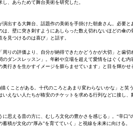
渡米し、あらためて舞台美術を研究した。
演出する大舞台、話題作の美術を手掛けた朝倉さん。必要と
のは、壁に突き刺すようにあしらった数え切れないほどの傘の
性を見つけるのは喜び」と話す。
「周りの評価より、自分が納得できたかどうかが大切」と歯切
週間のダンスレッスン」。年齢や立場を超えて愛情をはぐくむ内
の奥行きを生かすイメージを膨らませています」と目を輝かせ
を)描くことがある。十代のころとあまり変わらないかな」と笑
はいえない人たちが格安のチケットを求める行列などに接し、
に思える昔の方に、むしろ文化の豊かさを感じる」。“辛口”
の蓄積が文化の“厚み”を育てていく」と視線を未来に向ける。