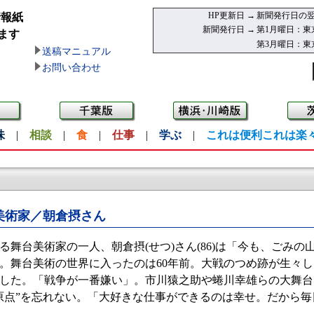
HP更新日 →
新聞発行日の翌
情報紙
新聞発行日 →
第1月曜日：東
ます
第3月曜日：東
送稿マニュアル
お問い合わせ
味
|
相談
|
食
|
仕事
|
学ぶ
|
これは便利これは楽
美術家／朝倉摂さん
舞台美術家の一人、朝倉摂(せつ)さん(86)は「今も、ごみの山
。舞台美術の世界に入ったのは60年前。大戦のつめ跡が生々
した。「戦争が一番嫌い」。市川猿之助や蜷川幸雄らの大舞台
原点”を忘れない。「大好きな仕事ができるのは幸せ。だから
。