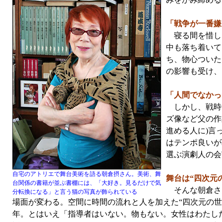
「戦争が一番嫌
寝る間を惜しん
中も落ち着いて
ち、物心ついた
の影響も受け、
「人間でなかっ
しかし、戦時色
ズ像など父の作
進める人に)言
はテンポ良いが
選ぶ演劇人の会
自宅のアトリエで舞台美術を語る朝倉摂さん。美術、舞
舞台は“四次元
台関係の書籍が並ぶ書棚には、「大好き。見るだけで気
そんな朝倉さ
分転換になる」と言う猫の写真が飾られている
場面が変わる。空間に時間の流れと人を加えた“四次元の世
年。とはいえ「指導者はいない。物もない。女性はわたし