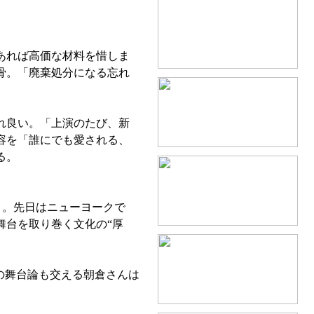
あれば高価な材料を惜しま
骨。「廃棄処分になる忘れ
れ良い。「上演のたび、新
容を「誰にでも愛される、
る。
う。先日はニューヨークで
舞台を取り巻く文化の“厚
の舞台論も交える朝倉さんは