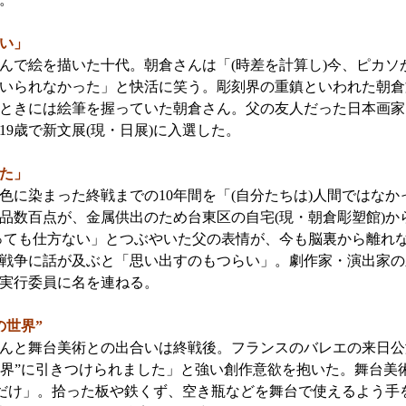
い」
で絵を描いた十代。朝倉さんは「(時差を計算し)今、ピカソ
いられなかった」と快活に笑う。彫刻界の重鎮といわれた朝倉文夫(1
ときには絵筆を握っていた朝倉さん。父の友人だった日本画家
19歳で新文展(現・日展)に入選した。
た」
に染まった終戦までの10年間を「(自分たちは)人間ではなか
品数百点が、金属供出のため台東区の自宅(現・朝倉彫塑館)か
っても仕方ない」とつぶやいた父の表情が、今も脳裏から離れ
戦争に話が及ぶと「思い出すのもつらい」。劇作家・演出家の
実行委員に名を連ねる。
の世界”
んと舞台美術との出合いは終戦後。フランスのバレエの来日公
界”に引きつけられました」と強い創作意欲を抱いた。舞台美術家
だけ」。拾った板や鉄くず、空き瓶などを舞台で使えるよう手