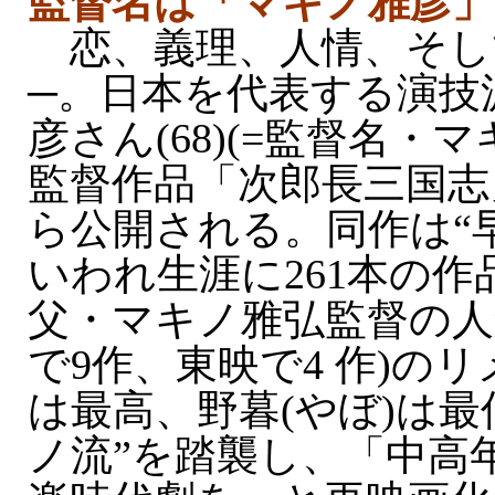
監督名は「マキノ雅彦」
恋、義理、人情、そし
─。日本を代表する演技
彦さん(68)(=監督名・
監督作品「次郎長三国志」
ら公開される。同作は“
いわれ生涯に261本の
父・マキノ雅弘監督の人
で9作、東映で4 作)の
は最高、野暮(やぼ)は最
ノ流”を踏襲し、「中高