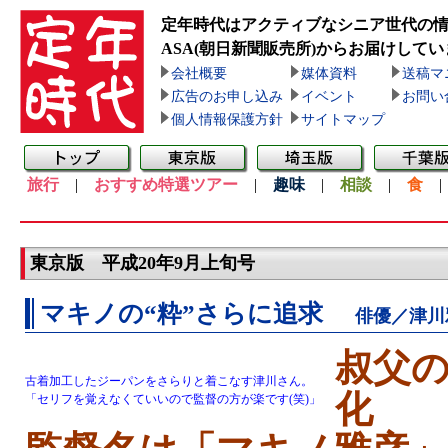
定年時代はアクティブなシニア世代の
ASA(朝日新聞販売所)
からお届けしてい
会社概要
媒体資料
送稿マ
広告のお申し込み
イベント
お問い
個人情報保護方針
サイトマップ
旅行
|
おすすめ特選ツアー
|
趣味
|
相談
|
食
東京版 平成20年9月上旬号
マキノの“粋”さらに追求
俳優／津川
叔父の
古着加工したジーパンをさらりと着こなす津川さん。
化
「セリフを覚えなくていいので監督の方が楽です(笑)」