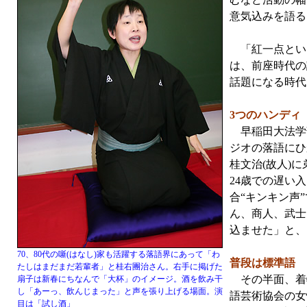
意気込みを語る
「紅一点という
は、前座時代の
話題になる時代
3つのハンディ
早稲田大法学
ジオの落語にひ
桂文治(故人)
24歳での遅い
合“キンキン声
ん、商人、武士
込ませた」と、
70、80代の噺(はなし)家も活躍する落語界にあって「わ
普段は標準語
たしはまだまだ若輩者」と桂右團治さん。右手に掲げた
その半面、着物
扇子は新春にちなんで「大杯」のイメージ。酒を飲み干
し「あーっ、飲んじまった」と声を張り上げる場面。演
語芸術協会の女
目は「試し酒」