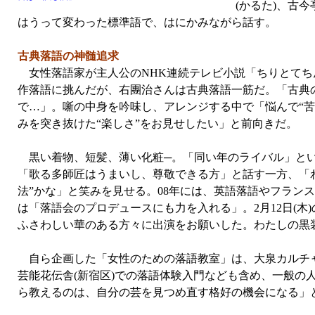
(かるた)、古
はうって変わった標準語で、はにかみながら話す。
古典落語の神髄追求
女性落語家が主人公のNHK連続テレビ小説「ちりとてちん」
作落語に挑んだが、右團治さんは古典落語一筋だ。「古典
で…」。噺の中身を吟味し、アレンジする中で「悩んで“苦
みを突き抜けた“楽しさ”をお見せしたい」と前向きだ。
黒い着物、短髪、薄い化粧─。「同い年のライバル」とい
「歌る多師匠はうまいし、尊敬できる方」と話す一方、「
法”かな」と笑みを見せる。08年には、英語落語やフラン
は「落語会のプロデュースにも力を入れる」。2月12日(木
ふさわしい華のある方々に出演をお願いした。わたしの黒
自ら企画した「女性のための落語教室」は、大泉カルチャ
芸能花伝舎(新宿区)での落語体験入門なども含め、一般の
ら教えるのは、自分の芸を見つめ直す格好の機会になる」