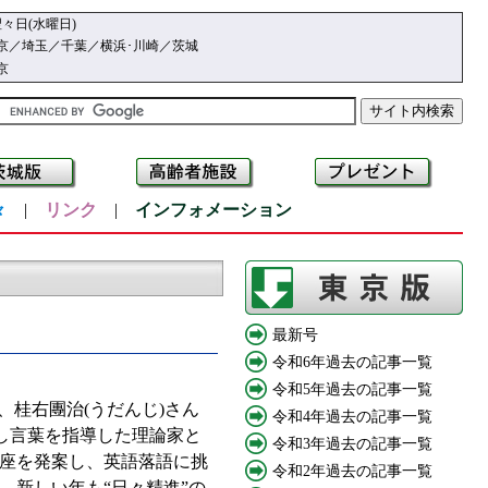
々日(水曜日)
京／埼玉／千葉／横浜･川崎／茨城
京
々
|
リンク
|
インフォメーション
最新号
令和6年過去の記事一覧
令和5年過去の記事一覧
桂右團治(うだんじ)さん
令和4年過去の記事一覧
話し言葉を指導した理論家と
令和3年過去の記事一覧
座を発案し、英語落語に挑
令和2年過去の記事一覧
。新しい年も“日々精進”の