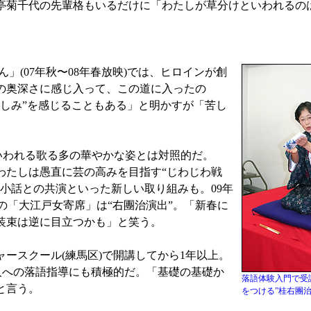
今亭菊千代の先輩格もいるだけに「わたしが草分けといわれるの
(07年秋〜08年春放映)では、ヒロインが創
の奥深さに感じ入って、この道に入ったの
しみ”を感じることもある」と明かすが「苦し
われる歌る多の華やかな姿とは対照的だ。
わたしは愚直に芸の高みを目指す“じわじわ戦
ス小話との共演といった新しい取り組みも。09年
)の「大江戸女寄席」は“右團治演出”。「新春に
装束は逆に目立つかも」と笑う。
ースクール(練馬区)で開講してから1年以上。
人への落語指導にも積極的だ。「基礎の基礎か
落語体験入門で受
と言う。
をつける”桂右團治