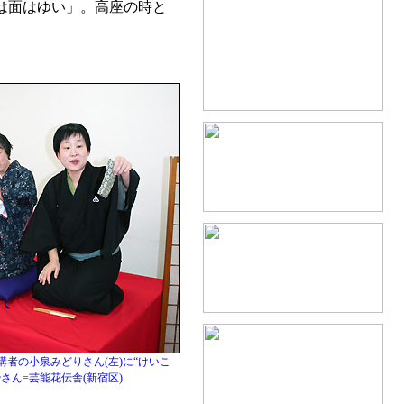
は面はゆい」。高座の時と
講者の小泉みどりさん(左)に“けいこ
さん=芸能花伝舎(新宿区)