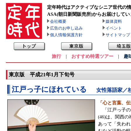
定年時代はアクティブなシニア世代の
ASA(朝日新聞販売所)
からお届けしてい
会社概要
媒体資料
広告のお申し込み
イベント
個人情報保護方針
サイトマップ
旅行
|
おすすめ特選ツアー
|
趣
東京版 平成21年1月下旬号
江戸っ子にほれている
女性落語家／
「心と言葉、伝
「江戸っ子の楽
(46)は、関
あって「失われ
むなど活動の幅