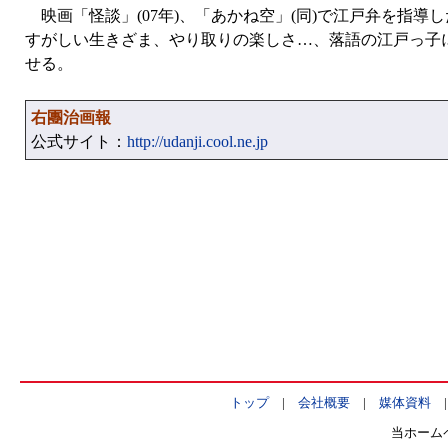
映画「怪談」(07年)、「あかね空」(同)で江戸弁を指
すがしい生きざま、やり取りの楽しさ…、落語の江戸っ子
せる。
右團治画報
公式サイト：
http://udanji.cool.ne.jp
トップ
|
会社概要
|
媒体資料
当ホーム