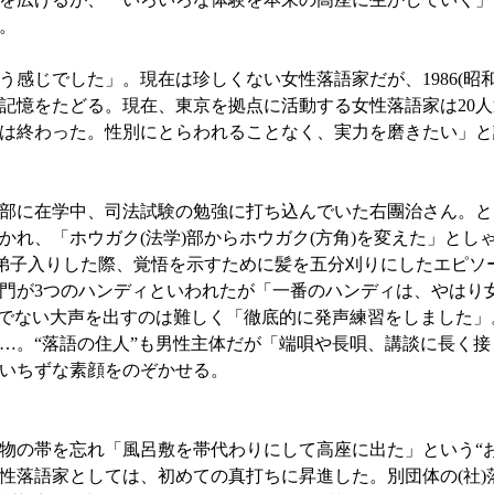
。
感じでした」。現在は珍しくない女性落語家だが、1986(昭和
記憶をたどる。現在、東京を拠点に活動する女性落語家は20
は終わった。性別にとらわれることなく、実力を磨きたい」と
部に在学中、司法試験の勉強に打ち込んでいた右團治さん。と
かれ、「ホウガク(法学)部からホウガク(方角)を変えた」とし
に弟子入りした際、覚悟を示すために髪を五分刈りにしたエピソ
入門が3つのハンディといわれたが「一番のハンディは、やはり
”でない大声を出すのは難しく「徹底的に発声練習をしました
…。“落語の住人”も男性主体だが「端唄や長唄、講談に長く
いちずな素顔をのぞかせる。
の帯を忘れ「風呂敷を帯代わりにして高座に出た」という“おお
性落語家としては、初めての真打ちに昇進した。別団体の(社)