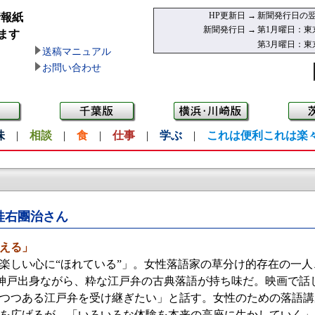
HP更新日 →
新聞発行日の翌
情報紙
新聞発行日 →
第1月曜日：東
ます
第3月曜日：東
送稿マニュアル
お問い合わせ
味
|
相談
|
食
|
仕事
|
学ぶ
|
これは便利これは楽
桂右團治さん
える」
しい心に“ほれている”」。女性落語家の草分け的存在の一人、
西の神戸出身ながら、粋な江戸弁の古典落語が持ち味だ。映画で
つつある江戸弁を受け継ぎたい」と話す。女性のための落語講
を広げるが、「いろいろな体験を本来の高座に生かしていく」