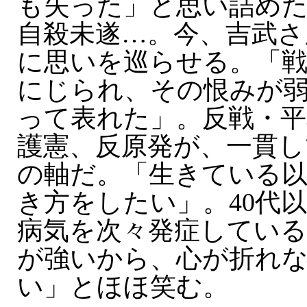
も失った」と思い詰めた
自殺未遂…。今、吉武さ
に思いを巡らせる。「
にじられ、その恨みが
って表れた」。反戦・平
護憲、反原発が、一貫し
の軸だ。「生きている以
き方をしたい」。40代
病気を次々発症してい
が強いから、心が折れ
い」とほほ笑む。