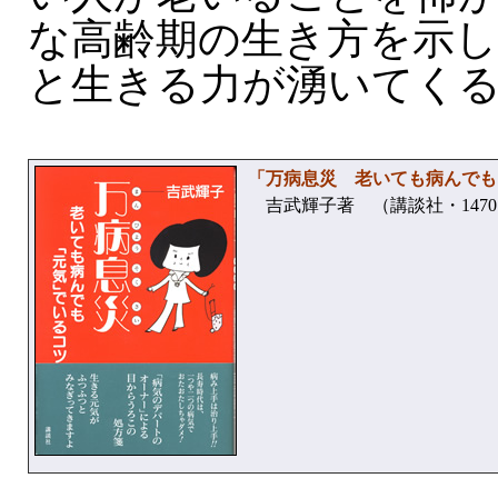
な高齢期の生き方を示
と生きる力が湧いてく
「万病息災 老いても病んでも
吉武輝子著 （講談社・147