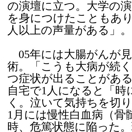
の演壇に立つ。大学の演
を身につけたこともあ
人以上の声量がある」。
05年には大腸がんが
術。「こうも大病が続
つ症状が出ることがあ
自宅で1人になると「時
く。泣いて気持ちを切り
1月には慢性白血病（骨
時、危篤状態に陥った。