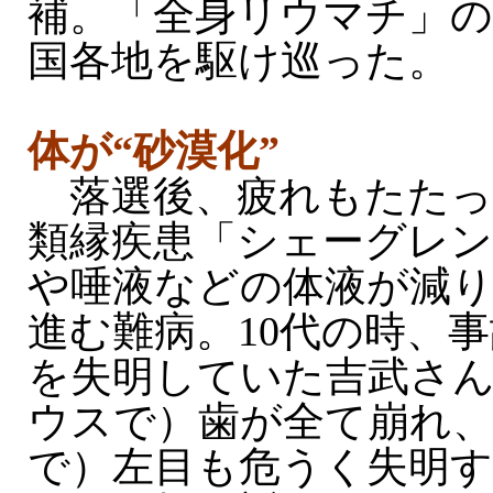
補。「全身リウマチ」の
国各地を駆け巡った。
体が“砂漠化”
落選後、疲れもたたっ
類縁疾患「シェーグレン
や唾液などの体液が減り
進む難病。10代の時、
を失明していた吉武さ
ウスで）歯が全て崩れ
で）左目も危うく失明