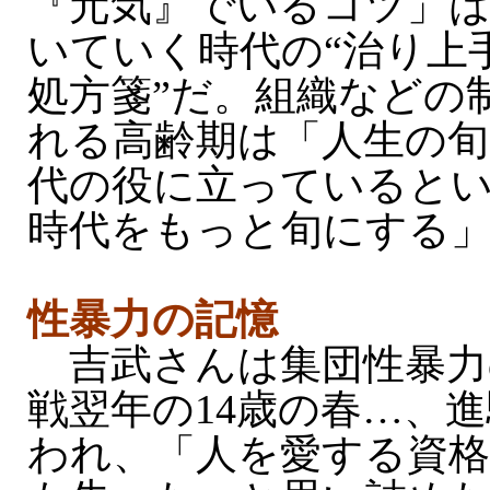
『元気』でいるコツ」
いていく時代の“治り上
処方箋”だ。組織などの
れる高齢期は「人生の旬
代の役に立っていると
時代をもっと旬にする
性暴力の記憶
吉武さんは集団性暴力
戦翌年の14歳の春…、
われ、「人を愛する資格