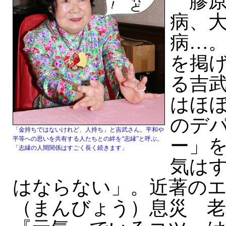
膠原
病、
病…
を掲
る吉武
はほぼ
のデ
「金持ちではないけれど、人持ち」と吉武さん。平和や
平等への思いを共有する人たちとの絆を“志縁”と呼ぶ。
ー」
「志縁の人間関係はすごく長く続きます」
気は
はならない」。近著の
（まんびょう）息災 