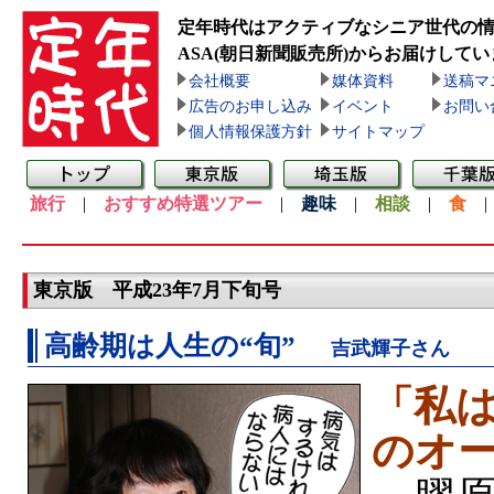
定年時代はアクティブなシニア世代の
ASA(朝日新聞販売所)
からお届けしてい
会社概要
媒体資料
送稿マ
広告のお申し込み
イベント
お問い
個人情報保護方針
サイトマップ
旅行
|
おすすめ特選ツアー
|
趣味
|
相談
|
食
東京版 平成23年7月下旬号
高齢期は人生の“旬”
吉武輝子さん
「私
のオ