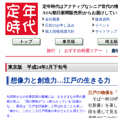
定年時代はアクティブなシニア世代の
ASA(朝日新聞販売所)
からお届けしてい
会社概要
媒体資料
広告のお申し込み
イベント
個人情報保護方針
サイトマップ
旅行
|
おすすめ特選ツアー
|
趣
東京版 平成24年2月下旬号
想像力と創造力…江戸の生きる力
江戸の物価を「
丸田勲さんの仕事部屋の書棚には、さまざまな分野の書
そば一杯320
籍が並ぶ。「僕の興味が“とっ散らかっている”証拠か
社新書）を著し
な」。最近は「江戸史評論家」と呼ばれることも多い。
「確かに、このところ江戸関連の本がどんどん増えてい
段を通して見る
る」
庶民の“二つの