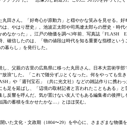
丸田さん。「好奇心が原動力」と穏やかな笑みを見せる。好
のは、やはり歴史」。池波正太郎や司馬遼太郎らの歴史・時代
なかった」。江戸の物価を調べ3年前、写真誌「FLASH EX
時、確信したのは、「物の値段は時代を知る重要な指標という
戸の暮らし」を発行した。
焼し、父親の古里の広島県に移った丸田さん。日本大芸術学部
“放浪”した。「これで随分ずぶとくなった。何をやっても生き
ASH」や「週刊宝石」（共に光文社）などの雑誌作りに携わっ
にも足を延ばし、「辺境の取材記者と言われたこともある」と
集し反響を呼んだ。気が置けない友人でもある編集者の後押し
の知識の蓄積を生かせたかな…」とほほ笑む。
開いた文化・文政期（1804〜29）を中心に、さまざまな物価