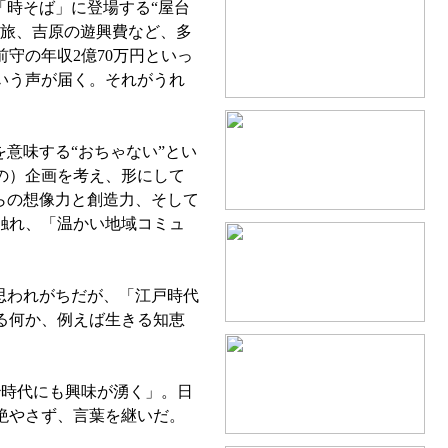
「時そば」に登場する“屋台
、旅、吉原の遊興費など、多
前守の年収2億70万円といっ
いう声が届く。それがうれ
意味する“おちゃない”とい
の）企画を考え、形にして
らの想像力と創造力、そして
触れ、「温かい地域コミュ
思われがちだが、「江戸時代
る何か、例えば生きる知恵
時代にも興味が湧く」。日
絶やさず、言葉を継いだ。