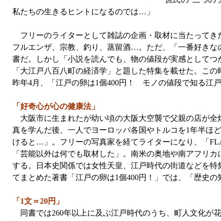
私たちの生きるヒントになるのでは…」
フリーのライターとして雑誌の企画・取材に当たってきた
フルエンザ、宗教、釣り、蒸留酒…。ただ、「一番好きな
書だ。しかし「小説を読んでも、物の値段が実感としてつかめ
「大江戸八百八町の経済学」と題した特集を載せた。この
昨年4月、「江戸の卵は1個400円！ モノの値段で知る江
「好奇心が心の健康法」
大阪市に生まれたが幼い頃の大阪大空襲で父親の店が全
真を学んだ後、一人でヨーロッパ各国やトルコを1年半ほど
けると…」。フリーの写真家を経てライターになり、「FL
「芸能以外は何でも取材した」。南米の奥地や南アフリカ
する。日本史関係では女性天皇、江戸時代の街道などを特
てまとめた著書「江戸の卵は1個400円！」では、「歴史
「1文＝20円」
同書では260年以上に及ぶ江戸時代のうち、町人文化が花