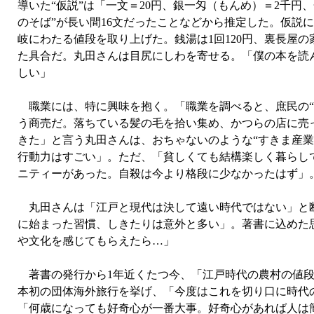
導いた“仮説”は「一文＝20円、銀一匁（もんめ）＝2千円
のそば”が長い間16文だったことなどから推定した。仮説
岐にわたる値段を取り上げた。銭湯は1回120円、裏長屋の家
た具合だ。丸田さんは目尻にしわを寄せる。「僕の本を読
しい」
職業には、特に興味を抱く。「職業を調べると、庶民の“
う商売だ。落ちている髪の毛を拾い集め、かつらの店に売
きた」と言う丸田さんは、おちゃないのような“すきま産
行動力はすごい」。ただ、「貧しくても結構楽しく暮らし
ニティーがあった。自殺は今より格段に少なかったはず」
丸田さんは「江戸と現代は決して遠い時代ではない」と断
に始まった習慣、しきたりは意外と多い」。著書に込めた
や文化を感じてもらえたら…」
著書の発行から1年近くたつ今、「江戸時代の農村の値段
本初の団体海外旅行を挙げ、「今度はこれを切り口に時代
「何歳になっても好奇心が一番大事。好奇心があれば人は