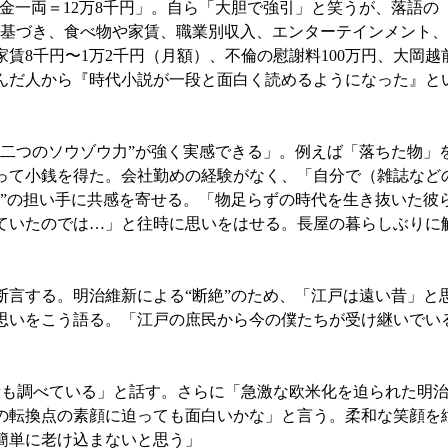
、金一両＝12万8千円」。自ら「大胆で強引」と笑うが、落語の
に基づき、食べ物や家賃、職業別収入、エンターテインメント
賃8千円〜1万2千円（月額）、不倫の慰謝料100万円、大岡越
んだ人から『時代小説が一段と面白く読めるようになった』と
二つのソウゾウ力”が強く実感できる」。例えば「落ちた物」を
って小銭を得た。会社勤めの経験がなく、「自分で（雑誌など
業”の担い手に共感を寄せる。「物足らずの時代を生き抜いた彼
ていたのでは…」と往時に思いをはせる。長屋の暮らしぶりに
。
言する。明治維新による“断絶”のため、「江戸は遠い昔」と
思いをこう語る。「江戸の庶民から今の僕たちが受け継いでい
も調べている」と話す。さらに「急激な欧米化を迫られた明治
の転換点の素顔に迫っても面白いかな」と言う。柔和な笑顔を
簡単に老け込まないと思う」