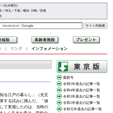
々日(水曜日)
京／埼玉／千葉／横浜･川崎／茨城
京
々
|
リンク
|
インフォメーション
最新号
令和5年過去の記事一覧
令和4年過去の記事一覧
で知る江戸の暮らし」（光文
令和3年過去の記事一覧
換算する試みに挑んだ。「値
令和2年過去の記事一覧
して実感したのは、当時の
令和元年過去の記事一覧
くましく生きた姿は、現代の