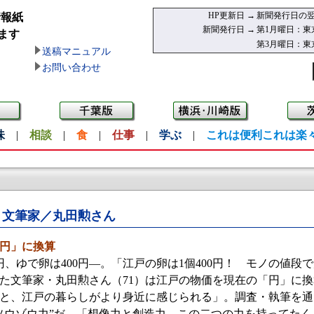
HP更新日 →
新聞発行日の翌
情報紙
新聞発行日 →
第1月曜日：東
ます
第3月曜日：東
送稿マニュアル
お問い合わせ
味
|
相談
|
食
|
仕事
|
学ぶ
|
これは便利これは楽
文筆家／丸田勲さん
円」に換算
円、ゆで卵は400円—。「江戸の卵は1個400円！ モノの値段
た文筆家・丸田勲さん（71）は江戸の物価を現在の「円」に
と、江戸の暮らしがより身近に感じられる」。調査・執筆を通
ソウゾウ力”だ。「想像力と創造力。この二つの力を持ってた