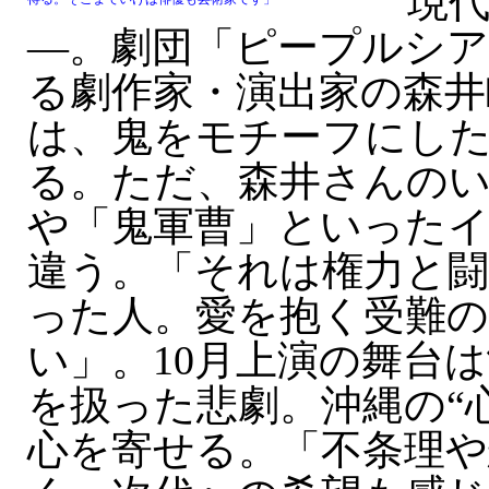
現代
―。劇団「ピープルシア
る劇作家・演出家の森井
は、鬼をモチーフにし
る。ただ、森井さんの
や「鬼軍曹」といった
違う。「それは権力と
った人。愛を抱く受難
い」。10月上演の舞台
を扱った悲劇。沖縄の“
心を寄せる。「不条理