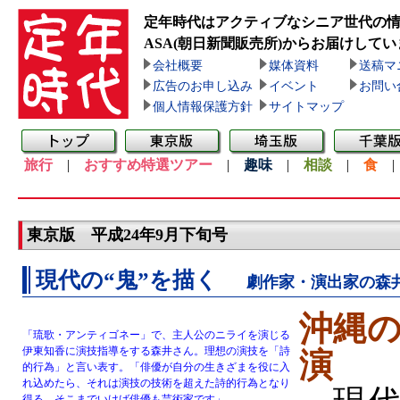
定年時代はアクティブなシニア世代の
ASA(朝日新聞販売所)
からお届けしてい
会社概要
媒体資料
送稿マ
広告のお申し込み
イベント
お問い
個人情報保護方針
サイトマップ
旅行
|
おすすめ特選ツアー
|
趣味
|
相談
|
食
東京版 平成24年9月下旬号
現代の“鬼”を描く
劇作家・演出家の森
沖縄の
「琉歌・アンティゴネー」で、主人公のニライを演じる
伊東知香に演技指導をする森井さん。理想の演技を「詩
演
的行為」と言い表す。「俳優が自分の生きざまを役に入
れ込めたら、それは演技の技術を超えた詩的行為となり
得る。そこまでいけば俳優も芸術家です」