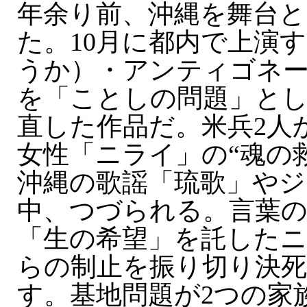
年余り前、沖縄を舞台と
た。10月に都内で上演
うか）・アンティゴネ
を「ことしの問題」と
直した作品だ。米兵2人
女性「ニライ」の“魂の
沖縄の歌謡「琉歌」や
中、つづられる。言葉
「生の希望」を託したニ
らの制止を振り切り決死
す。基地問題が2つの家