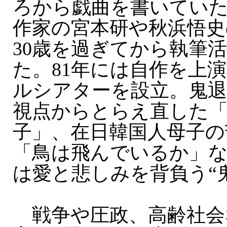
ろから戯曲を書いてい
作家の宮本研や秋浜悟史
30歳を過ぎてから執筆
た。81年には自作を上
ルシアターを設立。鬼退
視点からとらえ直した「
子」、在日韓国人母子の
「鳥は飛んでいるか」
は愛と悲しみを背負う“
戦争や圧政、高齢社会