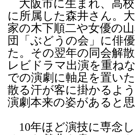
大阪市に生まれ、高校
に所属した森井さん。大
家の木下順二や女優の山
団「ぶどうの会」に俳
た。その翌年の同会解散
レビドラマ出演を重ね
での演劇に軸足を置いた
散る汗が客に掛かるよ
演劇本来の姿があると
10年ほど演技に専念し