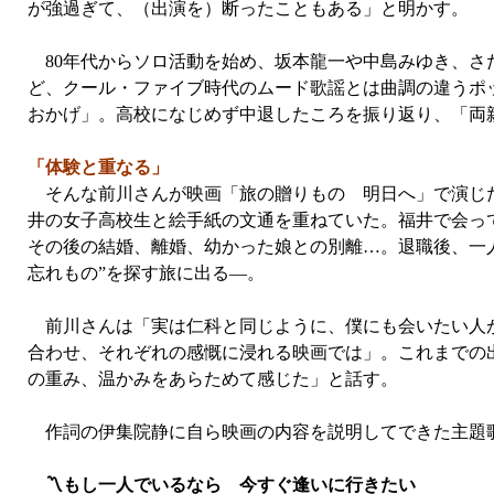
が強過ぎて、（出演を）断ったこともある」と明かす。
80年代からソロ活動を始め、坂本龍一や中島みゆき、さ
ど、クール・ファイブ時代のムード歌謡とは曲調の違うポ
おかげ」。高校になじめず中退したころを振り返り、「両
「体験と重なる」
そんな前川さんが映画「旅の贈りもの 明日へ」で演じた
井の女子高校生と絵手紙の文通を重ねていた。福井で会っ
その後の結婚、離婚、幼かった娘との別離…。退職後、一人
忘れもの”を探す旅に出る—。
前川さんは「実は仁科と同じように、僕にも会いたい人が
合わせ、それぞれの感慨に浸れる映画では」。これまでの
の重み、温かみをあらためて感じた」と話す。
作詞の伊集院静に自ら映画の内容を説明してできた主題
〽もし一人でいるなら 今すぐ逢いに行きたい