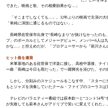
できた。映画と歌、その相乗効果かな…」
「そこまでしなくても…」。32年ぶりの映画で主演の大
「単純に演技に通じるものではない」。
長崎県佐世保市出身で“長崎なまり”が抜けなかったのも、
ブ」のボーカルとしてメジャーデビュー。メンバー6人は
かな…」と控えめだが、「プロデューサーから『前川さん
ヒット曲を連発
米軍基地のある佐世保で洋楽に接し、高校中退後、ナイト
ー曲「長崎は今日も雨だった」で一躍脚光を浴びた。その後
しかし、分刻みのスケジュールをこなす中、「スターにな
もとジャズを演奏していたクール・ファイブのコーラスは
テレビのバラエティー番組では萩本欽一と“コント54号
が失敗しても萩本さんがアドリブで笑いに変えてくれた」