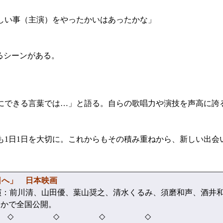
しい事（主演）をやったかいはあったかな」
るシーンがある。
できる言葉では…」と語る。自らの歌唱力や演技を声高に誇
1日1日を大切に。これからもその積み重ねから、新しい出会
日へ」 日本映画
：前川清、山田優、葉山奨之、清水くるみ、須磨和声、酒井和歌
）ほかで全国公開。
 ◇ ◇ ◇ ◇