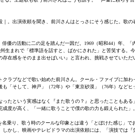
役｜。出演依頼を聞き、前川さんはとっさにそう感じた。歌の
俳優の活動に二の足を踏んだ一因だ。1969（昭和44）年、「
九州生まれで「標準語を話すと、ばかにされた」と苦笑する。
の存在感をそのまま出せばいい』と言われ、挑戦させていただ
クラブなどで歌い始めた前川さん。クール・ファイブに加わ
も「そして、神戸」（72年）や「東京砂漠」（76年）などヒ
ったという実感はなく『また歌うの？』と思ったこともある
完成度が高く、「一緒に歌うことで僕の歌の力も鍛えられた」
”を名乗り、歌う時のクールな印象とは違う「とぼけた感じ」で
。しかし、映画やテレビドラマの出演依頼には、「演技では『