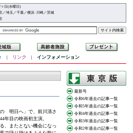
々日(水曜日)
京／埼玉／千葉／横浜･川崎／茨城
京
々
|
リンク
|
インフォメーション
最新号
令和6年過去の記事一覧
令和5年過去の記事一覧
の 明日へ」で、前川清さ
令和4年過去の記事一覧
44年目の映画初主演。
令和3年過去の記事一覧
る、またとない機会になっ
令和2年過去の記事一覧
葉で語り掛けるような歌に