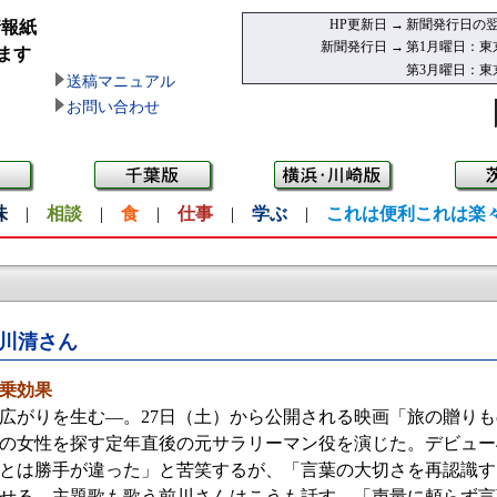
HP更新日 →
新聞発行日の翌
情報紙
新聞発行日 →
第1月曜日：東
ます
第3月曜日：東
送稿マニュアル
お問い合わせ
味
|
相談
|
食
|
仕事
|
学ぶ
|
これは便利これは楽
川清さん
乗効果
がりを生む—。27日（土）から公開される映画「旅の贈りも
恋の女性を探す定年直後の元サラリーマン役を演じた。デビュー
とは勝手が違った」と苦笑するが、「言葉の大切さを再認識す
せる。主題歌も歌う前川さんはこうも話す。「声量に頼らず言