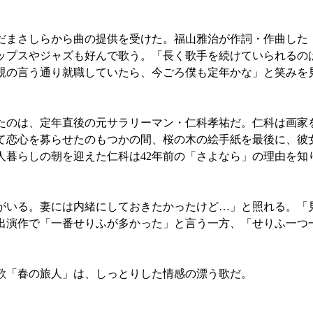
だまさしらから曲の提供を受けた。福山雅治が作詞・作曲した「
ップスやジャズも好んで歌う。「長く歌手を続けていられるの
親の言う通り就職していたら、今ごろ僕も定年かな」と笑みを
のは、定年直後の元サラリーマン・仁科孝祐だ。仁科は画家
て恋心を募らせたのもつかの間、桜の木の絵手紙を最後に、彼
暮らしの朝を迎えた仁科は42年前の「さよなら」の理由を知
いる。妻には内緒にしておきたかったけど…」と照れる。「
出演作で「一番せりふが多かった」と言う一方、「せりふ一つ
歌「春の旅人」は、しっとりした情感の漂う歌だ。