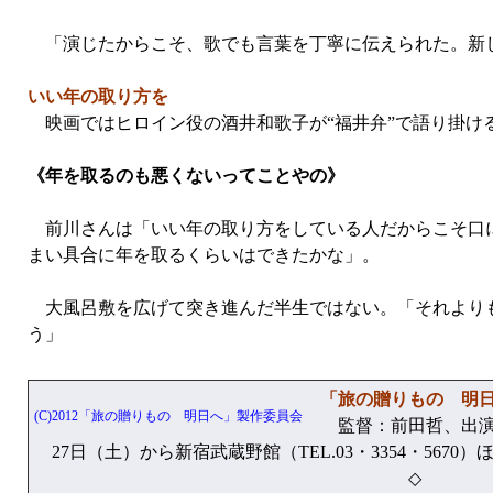
「演じたからこそ、歌でも言葉を丁寧に伝えられた。新
いい年の取り方を
映画ではヒロイン役の酒井和歌子が“福井弁”で語り掛け
《年を取るのも悪くないってことやの》
前川さんは「いい年の取り方をしている人だからこそ口に
まい具合に年を取るくらいはできたかな」。
大風呂敷を広げて突き進んだ半生ではない。「それよりも
う」
「旅の贈りもの 明
(C)2012「旅の贈りもの 明日へ」製作委員会
監督：前田哲、出演
27日（土）から新宿武蔵野館（TEL.03・3354・5670
◇