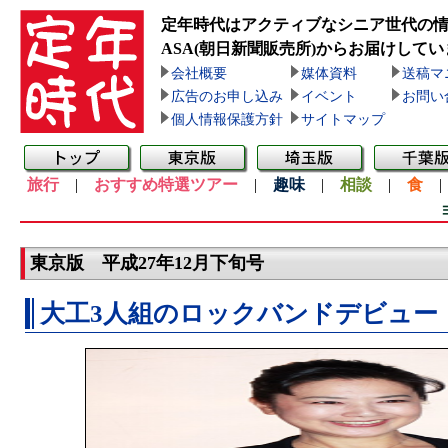
定年時代はアクティブなシニア世代の
ASA(朝日新聞販売所)
からお届けしてい
会社概要
媒体資料
送稿マ
広告のお申し込み
イベント
お問い
個人情報保護方針
サイトマップ
旅行
|
おすすめ特選ツアー
|
趣味
|
相談
|
食
東京版 平成27年12月下旬号
大工3人組のロックバンドデビュー