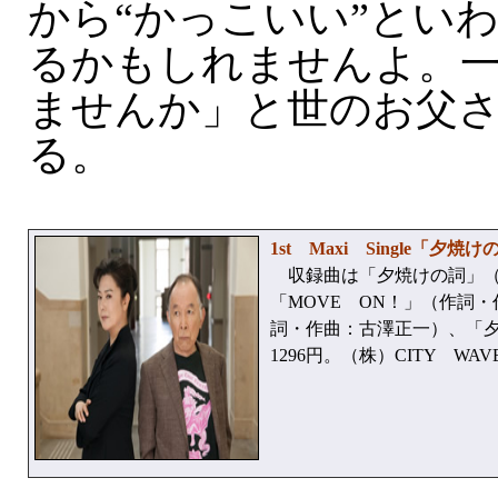
から“かっこいい”とい
るかもしれませんよ。
ませんか」と世のお父
る。
1st Maxi Single「夕焼
収録曲は「夕焼けの詞」（作
「MOVE ON！」（作詞
詞・作曲：古澤正一）、「夕焼け
1296円。（株）CITY WAVE T