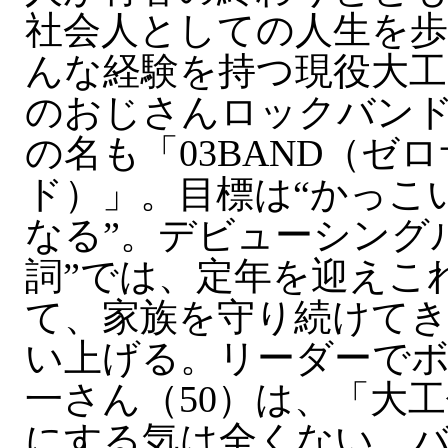
社会人としての人生を
んな経験を持つ現役大工
のおじさんロックバン
の名も「03BAND（ゼ
ド）」。目標は“かっこ
なる”。デビューシング
詞”では、定年を迎えこ
て、家族を守り続けて
い上げる。リーダーで
一さん（50）は、「大
にする気は全くない。