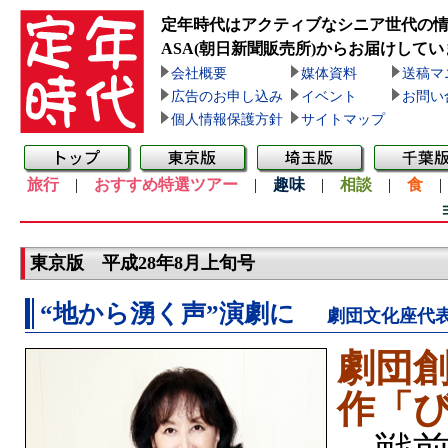
定年時代はアクティブなシニア世代の
ASA(朝日新聞販売所)
からお届けしてい
会社概要
媒体資料
送稿マ
広告のお申し込み
イベント
お問い
個人情報保護方針
サイトマップ
旅行
|
おすすめ特選ツアー
|
趣味
|
相談
|
食
東京版 平成28年8月上旬号
“地から湧く声”演劇に
劇団文化座代
劇団創
作「