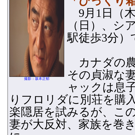
「びっくり
9月1日（木
（日）、シア
駅徒歩3分）
カナダの農
その貞淑な
撮影：坂本正郁
ャックは息
りフロリダに別荘を購入
楽隠居を試みるが、この
妻が大反対、家族を巻