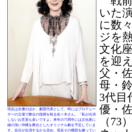
戦前
いた
に数
ジを
文化座
を迎
父・
母・
3代目
優・
現在は女優のほか、劇団代表として、時にはプロデュー
サーの立場で舞台の指揮を執る佐々木さん。「私が出演
（73
しないお芝居も多いですよ。来年の75周年には文化座に
縁の深い沖縄を舞台としたオリジナル劇を予定していま
す。自分が出演するかも含め、現在その構想を練ってい