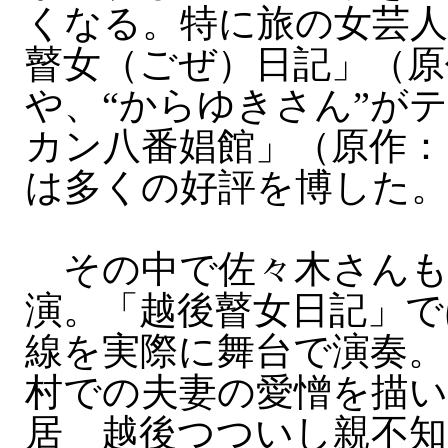
くなる。特に旅の女芸人
瞽女（ごぜ）日記」（原
や、“からゆきさん”が
カン八番娼館」（原作：
は多くの好評を博した
その中で佐々木さんも
演。「越後瞽女日記」で
線を実際に舞台で演奏。
村での夫妻の愛憎を描
居 越後つついし親不知