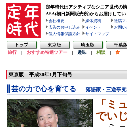
定年時代はアクティブなシニア世代の
ASA(朝日新聞販売所)
からお届けしてい
会社概要
媒体資料
送稿マ
広告のお申し込み
イベント
お問い
個人情報保護方針
サイトマップ
旅行
|
おすすめ特選ツアー
|
趣味
|
相談
|
食
東京版 平成30年1月下旬号
芸の力で心を育てる
落語家・三遊亭究
「ミ
でい