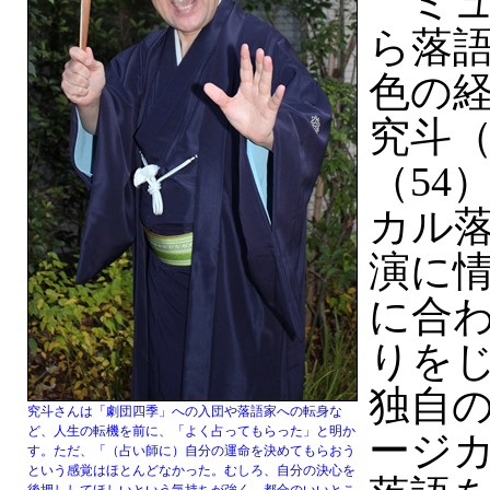
ミュ
ら落
色の
究斗
（54
カル
演に
に合
りを
独自
究斗さんは「劇団四季」への入団や落語家への転身な
ど、人生の転機を前に、「よく占ってもらった」と明か
ージ
す。ただ、「（占い師に）自分の運命を決めてもらおう
という感覚はほとんどなかった。むしろ、自分の決心を