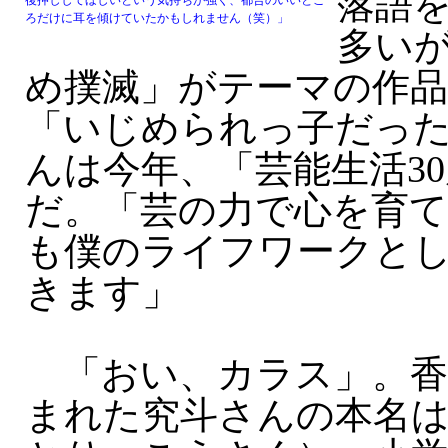
落語
後押ししてほしいという気持ちが強く、都合のいいとこ
ろだけに耳を傾けていたかもしれません（笑）」
多い
め撲滅」がテーマの作
「いじめられっ子だっ
んは今年、「芸能生活3
だ。「芸の力で心を育て
も僕のライフワークと
きます」
「おい、カラス」。香
まれた究斗さんの本名