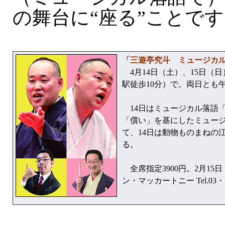
の舞台に“座る”ことで
「三遊亭究斗 ミュージカル
4月14日（土）、15日（
駅徒歩10分）で。両日とも
14日はミュージカル落語「
「償い」を基にしたミュー
て、14日は動物ものまねの
る。
全席指定3900円。2月1
ン・マッカートニー Tel.03・3