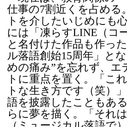
仕事の7割近くを占める
トを介したいじめにも心
には「凍らすLINE（コ
と名付けた作品も作っ
ル落語創始15周年」と
めの痛み”を忘れず、エ
トに重点を置く。「こ
トな生き方です（笑）」
語を披露したこともあ
らに夢を描く。「それ
（ミュージカル落語で