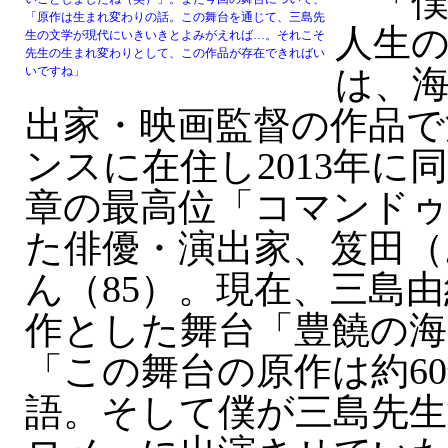
「僕
「原作は生まれ変わりの話。この舞台を通じて、三島先
人生
生の文学が現代にいきいきとよみがえれば…。それこそ
先生の生まれ変わりとして、この作品が存在できればい
は、
いですね」
出家・映画監督の作品で
ンスに在住し2013年に
章の最高位「コマンド
た俳優・演出家、笈田（
ん（85）。現在、三島
作とした舞台「豊饒の海
「この舞台の原作は約6
語。そして僕が三島先生