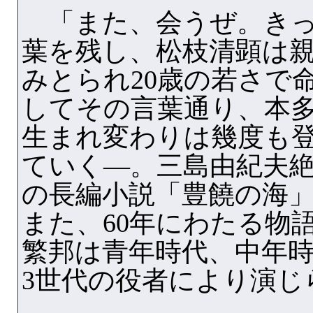
「また、会うぜ。きっ
葉を残し、松枝清顕は
みとられ20歳の若さで
してその言葉通り、本
生まれ変わりは幾度も
ていく—。三島由紀夫
の長編小説「豊饒の海
また、60年にわたる物
繁邦は青年時代、中年
3世代の役者により演じ