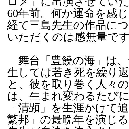
ロメ』に出演させてい
60年前。何か運命を感じ
経て三島先生の作品に
いただくのは感無量で
舞台「豊饒の海」は、
生しては若き死を繰り返
と、彼を取り巻く人々の
は、生まれ変わるたび
「清顕」を生涯かけて追
繁邦」の最晩年を演じる