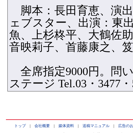
脚本：長田育恵、演出
ェブスター、出演：東
魚、上杉柊平、大鶴佐
音映莉子、首藤康之、
全席指定9000円。問
ステージ Tel.03・3477・
トップ
|
会社概要
|
媒体資料
|
送稿マニュアル
|
広告の