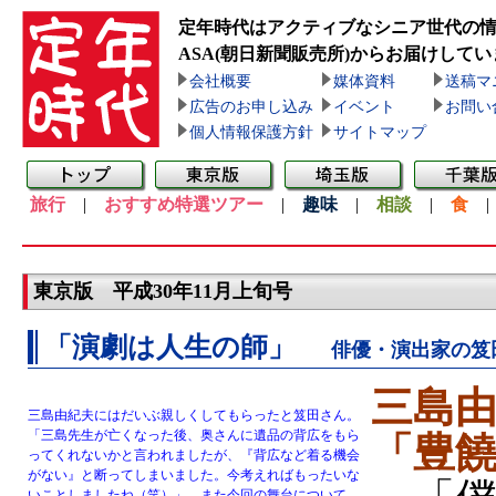
定年時代はアクティブなシニア世代の
ASA(朝日新聞販売所)
からお届けしてい
会社概要
媒体資料
送稿マ
広告のお申し込み
イベント
お問い
個人情報保護方針
サイトマップ
旅行
|
おすすめ特選ツアー
|
趣味
|
相談
|
食
東京版 平成30年11月上旬号
「演劇は人生の師」
俳優・演出家の笈
三島
三島由紀夫にはだいぶ親しくしてもらったと笈田さん。
「三島先生が亡くなった後、奥さんに遺品の背広をもら
「豊
ってくれないかと言われましたが、『背広など着る機会
がない』と断ってしまいました。今考えればもったいな
いことしましたね（笑）」。また今回の舞台について、