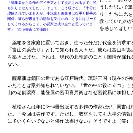
「編集者から次作のアイデアとして提示されるまで、私
うした思いで筆
も知りませんでした」。そして、こう続ける。「十分に
理解されていませんが、小説家と編集者は投手と捕手の
り」たちに光を
関係。彼らが書き手の情熱を受け止め、ときにはリード
救っていたのが
してくれるからこそ、小説家は成り立つと思っていま
を感じてほしい
す」（自宅書斎にて撮影）
薬箱を各家庭に置いておき、使った分だけ代金を請求する
「富山の薬売り」として知られる人々だ。彼らは富山を拠
を築き上げた。それは、現代の北朝鮮のごとく国情が漏れ
ない。
薩摩藩は鎖国の世である江戸時代、琉球王国（現在の沖縄
いたことは案外知られていない。「世の中の役に立つ」こ
山の老舗薬商、能登屋の密田喜兵衛はなぜ密貿易に加担し
植松さんは年に3〜4冊出版する多作の作家だが、同書は
た。「今回は労作です。ただし、取材をしても大半の情報
に多いくらいでないと傑作は書けない』そうですよ（笑）