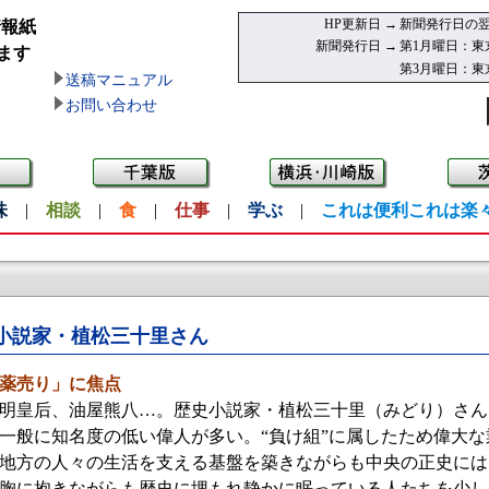
HP更新日 →
新聞発行日の翌
情報紙
新聞発行日 →
第1月曜日：東
ます
第3月曜日：東
送稿マニュアル
お問い合わせ
味
|
相談
|
食
|
仕事
|
学ぶ
|
これは便利これは楽
小説家・植松三十里さん
薬売り」に焦点
皇后、油屋熊八…。歴史小説家・植松三十里（みどり）さん（
一般に知名度の低い偉人が多い。“負け組”に属したため偉大
地方の人々の生活を支える基盤を築きながらも中央の正史には
胸に抱きながらも歴史に埋もれ静かに眠っている人たちを少し