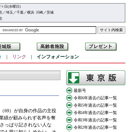
々日(水曜日)
京／埼玉／千葉／横浜･川崎／茨城
京
々
|
リンク
|
インフォメーション
最新号
令和6年過去の記事一覧
令和5年過去の記事一覧
69）が自身の作品の主役
令和4年過去の記事一覧
な業績が顧みられず名声を奪
令和3年過去の記事一覧
さっぱり記されない人な
令和2年過去の記事一覧
でも世に知らしめたい。そ