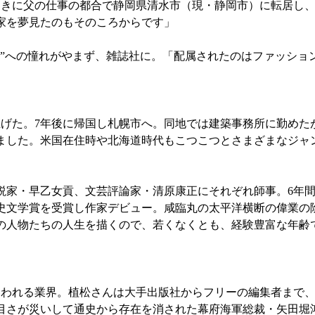
ときに父の仕事の都合で静岡県清水市（現・静岡市）に転居し
家を夢見たのもそのころからです」
”への憧れがやまず、雑誌社に。「配属されたのはファッショ
げた。7年後に帰国し札幌市へ。同地では建築事務所に勤めたが
ました。米国在住時や北海道時代もこつこつとさまざまなジャ
・早乙女貢、文芸評論家・清原康正にそれぞれ師事。6年間の
史文学賞を受賞し作家デビュー。咸臨丸の太平洋横断の偉業の
の人物たちの人生を描くので、若くなくとも、経験豊富な年齢
いわれる業界。植松さんは大手出版社からフリーの編集者まで
さが災いして通史から存在を消された幕府海軍総裁・矢田堀鴻（