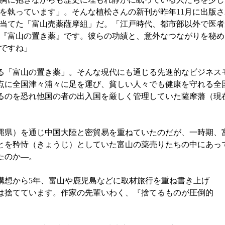
を執っています」。そんな植松さんの新刊が昨年11月に出版
当てた「富山売薬薩摩組」だ。「江戸時代、都市部以外で医者
『富山の置き薬』です。彼らの功績と、意外なつながりを秘め
ですね」
「富山の置き薬」。そんな現代にも通じる先進的なビジネス
点に全国津々浦々に足を運び、貧しい人々でも健康を守れる全
るのを恐れ他国の者の出入国を厳しく管理していた薩摩藩（現
県）を通じ中国大陸と密貿易を重ねていたのだが、一時期、
とを矜恃（きょうじ）としていた富山の薬売りたちの中にあっ
たのか—。
構想から5年、富山や鹿児島などに取材旅行を重ね書き上げ
は捨てています。作家の先輩いわく、『捨てるものが圧倒的
」