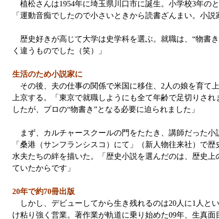
植松さんは1954年に埼玉県川口市に誕生。小学校3年の
「運動音痴でしたので小さいときから読書ざんまい。小説
歴史好きが高じて大学は史学科を選ぶ。就職は、“物書き
く違うものでした（笑）」
生活のため小説家に
その後、夫の仕事の関係で米国に移住、2人の娘を育て上
上京する。「東京で就職しようにも全て年齢で足切りされ
したが、プロの“物書き”となる必要に迫られました」
まず、カルチャースクールの門をたたき、講師だった小説家
「桑港（サンフランシスコ）にて」（新人物往来社）で歴
水夫たちの絆を描いた。「歴史小説を選んだのは、歴史上
ていたからです」
20年で約70冊出版
しかし、デビューしてから生き残れるのは20人に1人と
け粘り強く営業。著作業が軌道に乗り始めた09年、生真面目