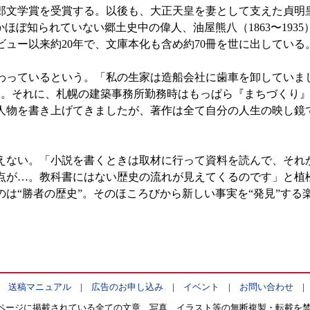
学賞を受賞する。以後も、大正天皇を妻として支えた貞明皇后（
かほぼ知られていない郷土史中の偉人、油屋熊八（1863〜19
ビュー以来約20年で、文庫本化も含め約70冊を世に出している
っているという。「私の生家は造船会社に歯車を卸していま
た。それに、札幌の建築事務所勤務時はもっぱら『まちづくり
人物を書き上げてきましたが、著作は全て自分の人生の映し鏡
えない。「小説を書くときは取材に行って資料を読んで、それ
点が…。教科書にはない歴史の流れが見えてくるのです」と植
は“勝者の歴史”。そのほころびから新しい事実を“発見”する
|
送稿マニュアル
|
広告のお申し込み
|
イベント
|
お問い合わせ
ページに掲載されている全ての文章、写真、イラスト等の無断複製・転載を