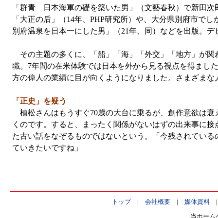
「群青 日本海軍の礎を築いた男」（文藝春秋）で新田次郎文
「大正の后」（14年、PHP研究所）や、大分県別府市でし
別府温泉を日本一にした男」（21年、同）などを出版。デ
その主題の多くに、「船」「海」「外交」「地方」が関わ
職。7年間の在米体験では日本を外から見る視点を得まし
方の偉人の業績に目が向くようになりました。さまざまな
「正史」を疑う
植松さんはもうすぐ70歳の大台に乗るが、創作意欲は衰
くのです。すると、まったく関係がないはずの出来事に接
た古い話をなぞるものではないという。「今残されているの
ていきたいですね」
トップ
|
会社概要
|
媒体資料
当ホーム