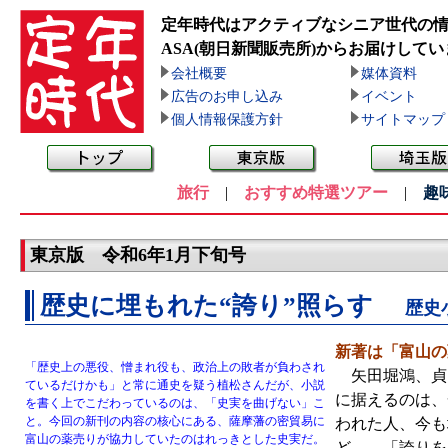
定年時代はアクティブなシニア世代の
ASA(朝日新聞販売所)
からお届けしてい
会社概要
媒体資料
広告のお申し込み
イベント
個人情報保護方針
サイトマップ
旅行
|
おすすめ特選ツアー
|
趣
東京版 令和6年1月下旬号
歴史に埋もれた“誇り”照らす
歴史
新著は「富山の
「歴史上の悪役、憎まれ役も、政治上の敗者が負わされ
矢田堀鴻、貞明
ているだけかも」と常に通史を疑う植松さんだが、小説
に据えるのは、
を書く上でこだわっているのは、「史実を曲げない」こ
と。今回の新刊の内容の核心にある、薩摩藩の密貿易に
われた人、今も
富山の薬売りが協力していたのはれっきとした史実だ。
ど…。「誇りを