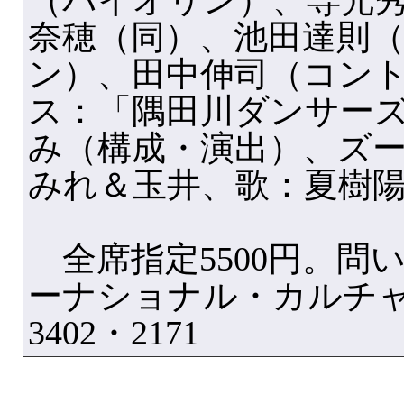
（バイオリン）、専光
奈穂（同）、池田達則
ン）、田中伸司（コン
ス：「隅田川ダンサー
み（構成・演出）、ズ
みれ＆玉井、歌：夏樹
全席指定5500円。問
ーナショナル・カルチャーT
3402・2171