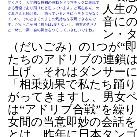
間くさく、人間的な原初の波動をドラマチックに表現で
人生
きる音楽であり踊りだと思っています」と高志さん。め
ぐみさんも続ける。「踊っているときにうそをつかなく
音に
ていい、そのときそのままの気持ちを表現できるんで
す。だからこそ同じ舞台は2度とないし、観客の皆さん
ン・
と一緒に一期一会の舞台をつくっていきたいですね」
（だいごみ）の1つが“即
たちのアドリブの連鎖
上げ、それはダンサー
「相乗効果で私たち踊り
がってきますし、男女
は“アドリブ合戦”を繰
女間の当意即妙の会話を
とは、昨年に日本タン