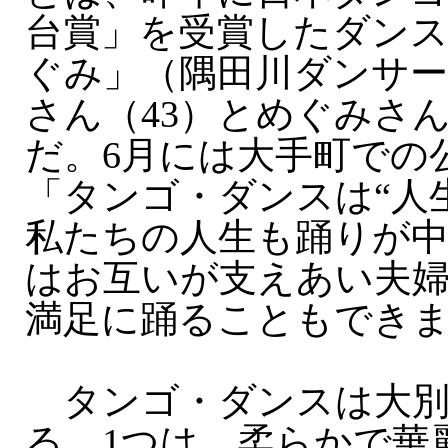
台賞」を受賞したダン
ぐみ」（隅田川ダンサー
さん（43）とめぐみさん
だ。6月には大手町での
「タンゴ・ダンスは“人
私たちの人生も踊りが
はお互いが支えあい夫
満足に踊ることもでき
タンゴ・ダンスは大別
る。1つは、柔らかで華