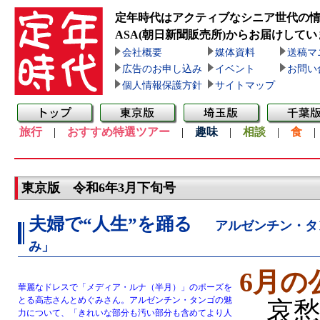
定年時代はアクティブなシニア世代の
ASA(朝日新聞販売所)
からお届けしてい
会社概要
媒体資料
送稿マ
広告のお申し込み
イベント
お問い
個人情報保護方針
サイトマップ
旅行
|
おすすめ特選ツアー
|
趣味
|
相談
|
食
東京版 令和6年3月下旬号
夫婦で“人生”を踊る
アルゼンチン・タ
み」
6月の
華麗なドレスで「メディア・ルナ（半月）」のポーズを
とる高志さんとめぐみさん。アルゼンチン・タンゴの魅
哀愁
力について、「きれいな部分も汚い部分も含めてより人