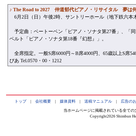
♪ The Road to 2027 仲道郁代ピアノ・リサイタル 
6月2日（日）午後2時、サントリーホール（地下鉄六本
予定曲：ベートーベン「ピアノ・ソナタ第27番」、「同1
ベルト「ピアノ・ソナタ第18番『幻想』」。
全席指定。一般S席6000円～B席4000円、65歳以上S席5
ぴあ Tel.0570・00・1212
トップ
|
会社概要
|
媒体資料
|
送稿マニュアル
|
広告の
当ホームページに掲載されている全ての
Copyright
2026 Shimbun Hen