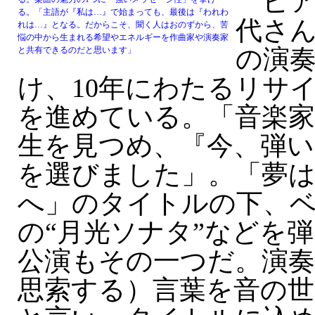
ピア
る。「主語が『私は…』で始まっても、最後は『われわ
代さん
れは…』となる。だからこそ、聞く人はおのずから、苦
悩の中から生まれる希望やエネルギーを作曲家や演奏家
の演奏
と共有できるのだと思います」
け、10年にわたるリサ
を進めている。「音楽
生を見つめ、『今、弾
を選びました」。「夢
へ」のタイトルの下、
の“月光ソナタ”などを
公演もその一つだ。演奏
思索する）言葉を音の世