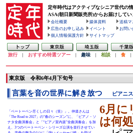
定年時代はアクティブなシニア世代の
ASA(朝日新聞販売所)
からお届けしてい
会社概要
媒体資料
送稿マ
広告のお申し込み
イベント
お問い
個人情報保護方針
サイトマップ
旅行
|
おすすめ特選ツアー
|
趣味
|
相談
|
食
東京版 令和6年4月下旬号
言葉を音の世界に解き放つ
ピアニ
6月に
「ベートーベン尽くしの日々（笑）」。仲道さんは
「The Road to 2027」の“春のシーズン”に、「ピアノ・ソ
は何
ナタ全曲演奏会」と「“ピアノ室内楽”全曲演奏会」を加
え、3つのベートーベン・シリーズ公演を並行させてい
る。楽曲の魅力の1つに「強いメッセージ性」を挙げ