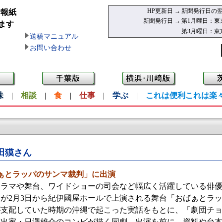
HP更新日 →
新聞発行日の翌
情報紙
新聞発行日 →
第1月曜日：東
ます
第3月曜日：東
送稿マニュアル
お問い合わせ
味
|
相談
|
食
|
仕事
|
学ぶ
|
これは便利これは楽
田獏さん
ぁとラッパのサンマ裁判」に出演
ラマや舞台、ワイドショーの司会など幅広く活躍している俳優
が2月3日から紀伊國屋ホールで上演される舞台「おばぁとラ
が支配していた時期の沖縄で起こった実話をもとに、「劇団チ
演出家・日澤雄介のコンビが描く同劇。出演を前に、資料や台