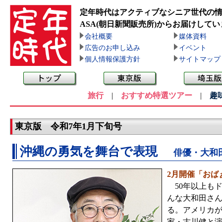
定年時代はアクティブなシニア世代の
ASA(朝日新聞販売所)
からお届けしてい
会社概要
媒体資料
広告のお申し込み
イベント
個人情報保護方針
サイトマップ
旅行
|
おすすめ特選ツアー
|
趣
東京版 令和7年1月下旬号
沖縄の勇気を舞台で表現
俳優・大和
2月開催「おば
50年以上もド
んな大和田さん
る。アメリカ
家・古川健と