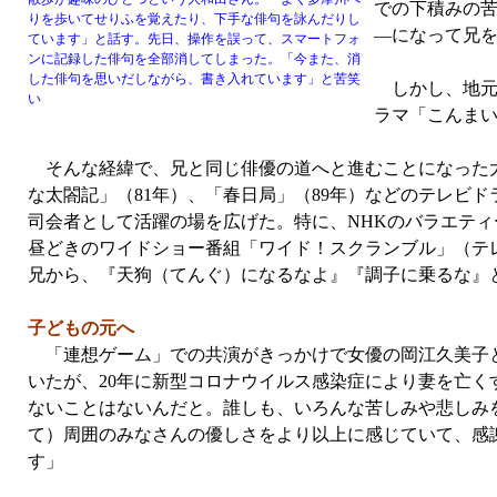
での下積みの
りを歩いてせりふを覚えたり、下手な俳句を詠んだりし
―になって兄
ています」と話す。先日、操作を誤って、スマートフォ
ンに記録した俳句を全部消してしまった。「今また、消
した俳句を思いだしながら、書き入れています」と苦笑
しかし、地元
い
ラマ「こんまい
そんな経緯で、兄と同じ俳優の道へと進むことになった大和
な太閤記」（81年）、「春日局」（89年）などのテレビ
司会者として活躍の場を広げた。特に、NHKのバラエティ
昼どきのワイドショー番組「ワイド！スクランブル」（テ
兄から、『天狗（てんぐ）になるなよ』『調子に乗るな』
子どもの元へ
「連想ゲーム」での共演がきっかけで女優の岡江久美子と
いたが、20年に新型コロナウイルス感染症により妻を亡
ないことはないんだと。誰しも、いろんな苦しみや悲しみ
て）周囲のみなさんの優しさをより以上に感じていて、感
す」