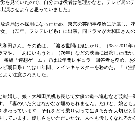
苦労を見ていたので、自分には役者は無理かなと。テレビ局の
を出演させようと思っていました」
放送局は不採用になったため、東京の芸能事務所に所属し、花
女」（73年、フジテレビ系）に出演。同ドラマが大和田さん
田さん。その後は、「渡る世間は鬼ばかり」（98～2011年
ドラマや、「あにいもうと」（76年）などの映画に出演したほ
ー番組「連想ゲーム」では12年間レギュラー回答者を務め、
レビ朝日系）では11年間、メインキャスターを務めた。「（注
とよく注意されました」
結婚し、娘・大和田美帆も長じて女優の道へ進むなど芸能一
くす。「妻のいた穴はなかなか埋められません。だけど、娘とも
を味わっています。それをどう乗り切って生きるかが大切だと
謝しています。優しさをいただいた分、人へも優しくなれるか