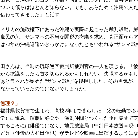
について僕らはほとんど知らない。でも、あらためて沖縄の人
が伝わってきました」と話す。
アメリカの施政権下にあった沖縄で実際に起こった裁判騒動。
は庶民の魚、サンマへの不当な関税の撤廃を求め、真正面から
は72年の沖縄返還のきっかけになったともいわれる“サンマ裁
田さんは、当時の琉球巡回裁判所裁判官の一人を演じる。「彼
るから抗議をしたら首を切られるかもしれない、失職するかも
ぁとラッパが始めた“サンマ裁判”を後押しした。その勇気が
つながっていったのではないでしょうか」
は無理？」
福井県敦賀市で生まれ、高校2年まで暮らした。父の転勤で移
大学）に進み、演劇同好会や、演劇仲間とつくった企画集団で
するころには俳優ではなく、地元放送局（中部日本放送＝現C
うど兄（俳優の大和田伸也）がテレビや映画に出演するように