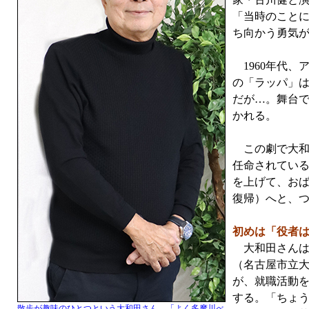
「当時のこと
ち向かう勇気
1960年代、
の「ラッパ」
だが…。舞台で
かれる。
この劇で大和
任命されてい
を上げて、おば
復帰）へと、
初めは「役者
大和田さんは
（名古屋市立
が、就職活動を
する。「ちょ
散歩が趣味のひとつという大和田さん。「よく多摩川べ