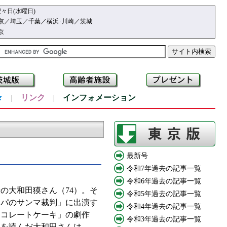
々日(水曜日)
京／埼玉／千葉／横浜･川崎／茨城
京
々
|
リンク
|
インフォメーション
最新号
令和7年過去の記事一覧
令和6年過去の記事一覧
の大和田獏さん（74）。そ
令和5年過去の記事一覧
ッパのサンマ裁判」に出演す
令和4年過去の記事一覧
ョコレートケーキ」の劇作
令和3年過去の記事一覧
本を読んだ大和田さんは、