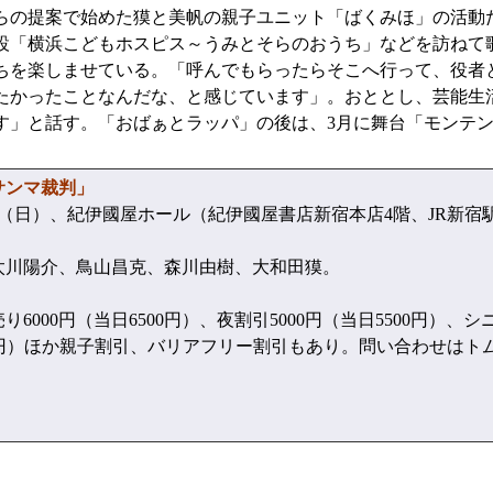
の提案で始めた獏と美帆の親子ユニット「ばくみほ」の活動だ
設「横浜こどもホスピス～うみとそらのおうち」などを訪ねて
ちを楽しませている。「呼んでもらったらそこへ行って、役者
たかったことなんだな、と感じています」。おととし、芸能生活
す」と話す。「おばぁとラッパ」の後は、3月に舞台「モンテ
サンマ裁判」
（日）、紀伊國屋ホール（紀伊國屋書店新宿本店4階、JR新宿
川陽介、鳥山昌克、森川由樹、大和田獏。
000円（当日6500円）、夜割引5000円（当日5500円）、シニ
500円）ほか親子割引、バリアフリー割引もあり。問い合わせはトム・