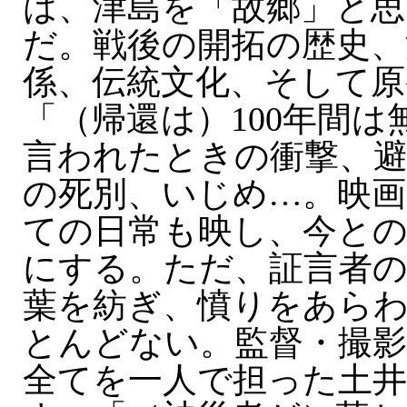
は、津島を「故郷」と思
だ。戦後の開拓の歴史、
係、伝統文化、そして原
「（帰還は）100年間
言われたときの衝撃、
の死別、いじめ…。映画
ての日常も映し、今と
にする。ただ、証言者
葉を紡ぎ、憤りをあら
とんどない。監督・撮影
全てを一人で担った土