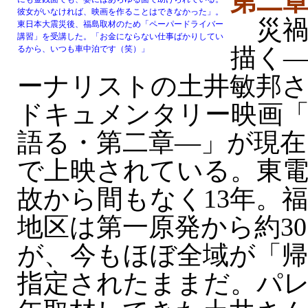
第二
彼女がいなければ、映画を作ることはできなかった」。
災禍
東日本大震災後、福島取材のため「ペーパードライバー
講習」を受講した。「お金にならない仕事ばかりしてい
描く
るから、いつも車中泊です（笑）」
ーナリストの土井敏邦さ
ドキュメンタリー映画「
語る・第二章—」が現在
で上映されている。東電
故から間もなく13年。
地区は第一原発から約3
が、今もほぼ全域が「帰
指定されたままだ。パ