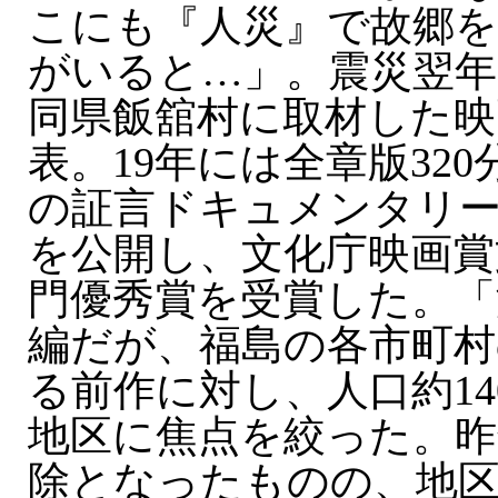
こにも『人災』で故郷
がいると…」。震災翌年の
同県飯舘村に取材した映
表。19年には全章版320
の証言ドキュメンタリ
を公開し、文化庁映画賞
門優秀賞を受賞した。「
編だが、福島の各市町村
る前作に対し、人口約14
地区に焦点を絞った。昨
除となったものの、地区