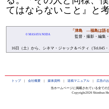
る。「その人と同様、
てはならないこと』と
「津島 —福島は語
© MASAYA NODA
監督・撮影・編集・
16日（土）から、シネマ・ジャック＆ベティ（Tel.045・2
トップ
|
会社概要
|
媒体資料
|
送稿マニュアル
|
広告の
当ホームページに掲載されている全ての
Copyright
2026 Shimbun Hen