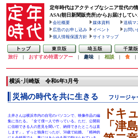
定年時代はアクティブなシニア世代の
ASA(朝日新聞販売所)
からお届けしてい
会社概要
媒体資料
送稿マ
広告のお申し込み
イベント
お問い
個人情報保護方針
サイトマップ
旅行
|
おすすめ特選ツアー
|
趣味
|
相談
|
食
横浜･川崎版 令和6年3月号
災禍の時代を共に生きる
フリージャ
ドキ
土井さんは横浜市内の自宅のパソコンで、映像作品の編
集に当たる。「全て僕一人で作っている。ただ、公開前
「津
に信頼できる人の意見を聞いて、納得できたところは直
します」。ずっと独身だったが、50歳で結婚。「精神的
にも金銭面でも、妻にはあらゆる面で助けられている。