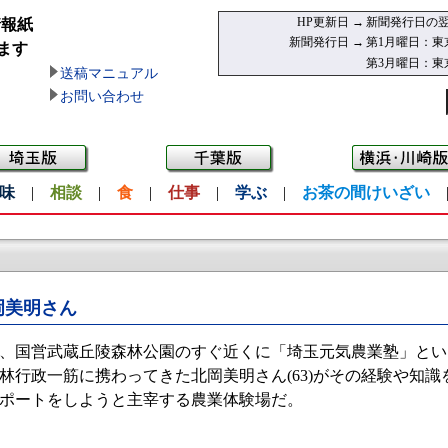
HP更新日 →
新聞発行日の翌
情報紙
新聞発行日 →
第1月曜日：東
ます
第3月曜日：東
送稿マニュアル
お問い合わせ
味
|
相談
|
食
|
仕事
|
学ぶ
|
お茶の間けいざい
岡美明さん
、国営武蔵丘陵森林公園のすぐ近くに「埼玉元気農業塾」とい
林行政一筋に携わってきた北岡美明さん(63)がその経験や知
ポートをしようと主宰する農業体験場だ。