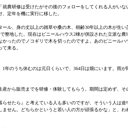
就農研修は受けたがその後のフォローをしてくれる人がいな
け、定年を機に実行に移した。
タール、身の丈以上の雑草や桑の木、樹齢30年以上の木が生い
人で整地した。現在はビニールハウス2棟が併設された立派な農
なかったのでノコギリで木を切ったのですよ。あのビニールハ
って来る。
1年のうち休むのは元日くらいで、364日は畑にいます。雨が
産から販売までを研修・体験してもらう。期間は定めず、そ
らせたら』と考えている人も多いのですが、そういう人は途
しません。どちらかというと若い人の方が頑張るかな」と、わ