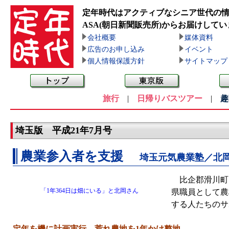
定年時代はアクティブなシニア世代の
ASA(朝日新聞販売所)
からお届けしてい
会社概要
媒体資料
広告のお申し込み
イベント
個人情報保護方針
サイトマップ
旅行
|
日帰りバスツアー
|
趣
埼玉版 平成21年7月号
農業参入者を支援
埼玉元気農業塾／北
比企郡滑川町
「1年364日は畑にいる」と北岡さん
県職員として農
する人たちのサ
定年を機に計画実行 荒れ農地を1年かけ整地