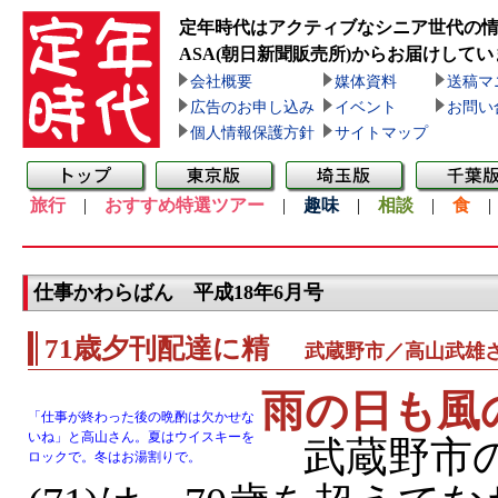
定年時代はアクティブなシニア世代の
ASA(朝日新聞販売所)
からお届けしてい
会社概要
媒体資料
送稿マ
広告のお申し込み
イベント
お問い
個人情報保護方針
サイトマップ
旅行
|
おすすめ特選ツアー
|
趣味
|
相談
|
食
仕事かわらばん 平成18年6月号
71歳夕刊配達に精
武蔵野市／高山武雄
雨の日も風
「仕事が終わった後の晩酌は欠かせな
いね」と高山さん。夏はウイスキーを
武蔵野市の
ロックで。冬はお湯割りで。