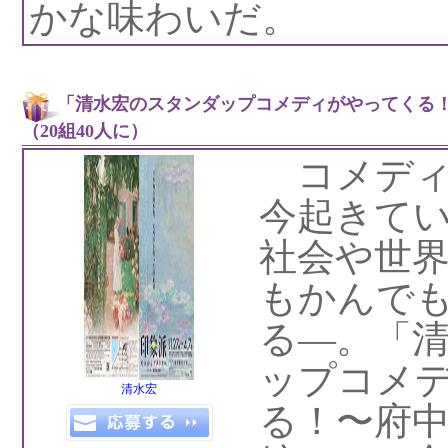
かな味わいだ。
「清水宏のスタンダップコメディがやってくる
（20組40人に）
コメディ
今起きて
社会や世
もかんで
る—。「
ップコメ
清水宏
る！〜府