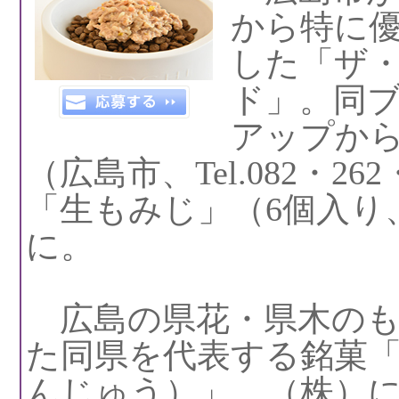
から特に
した「ザ
ド」。同
アップか
（広島市、Tel.082・26
「生もみじ」（6個入り、
に。
広島の県花・県木のも
た同県を代表する銘菓
んじゅう）」。（株）