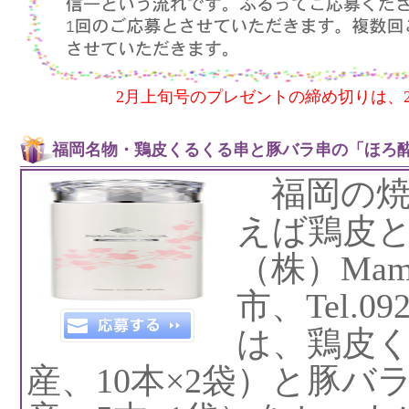
2月上旬号のプレゼントの締め切りは、2
福岡名物・鶏皮くるくる串と豚バラ串の「ほろ酔
福岡の焼
えば鶏皮
（株）Ma
市、Tel.09
は、鶏皮
産、10本×2袋）と豚バ