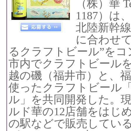
（株）華 Te
1187）は
北陸新幹
に合わせて
るクラフトビール”をコ
市内でクラフトビール
越の磯（福井市）と、
使ったクラフトビール
ル」を共同開発した。
ルド華の12店舗をはじ
の駅などで販売してい