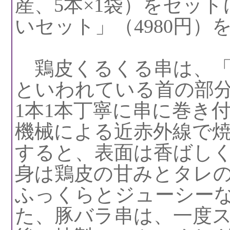
産、5本×1袋）をセッ
いセット」（4980円）
鶏皮くるくる串は、「
といわれている首の部
1本1本丁寧に串に巻き
機械による近赤外線で
すると、表面は香ばし
身は鶏皮の甘みとタレ
ふっくらとジューシー
た、豚バラ串は、一度