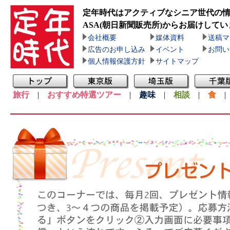
定年時代はアクティブなシニア世代の
ASA(朝日新聞販売所)
からお届けしてい
会社概要
媒体資料
送稿マ
広告のお申し込み
イベント
お問い
個人情報保護方針
サイトマップ
旅行
|
おすすめ特選ツアー
|
趣味
|
相談
|
食