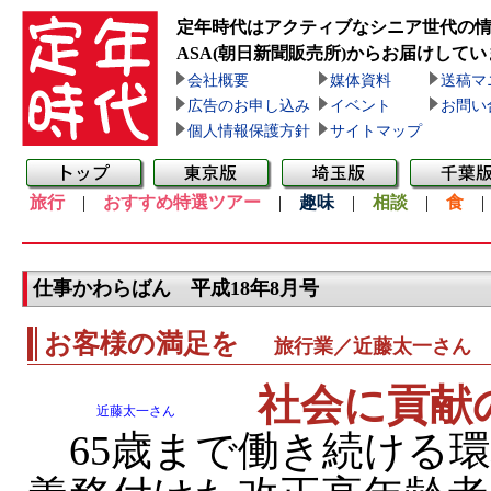
定年時代はアクティブなシニア世代の
ASA(朝日新聞販売所)
からお届けしてい
会社概要
媒体資料
送稿マ
広告のお申し込み
イベント
お問い
個人情報保護方針
サイトマップ
旅行
|
おすすめ特選ツアー
|
趣味
|
相談
|
食
仕事かわらばん 平成18年8月号
お客様の満足を
旅行業／近藤太一さん
社会に貢献
近藤太一さん
65歳まで働き続ける環