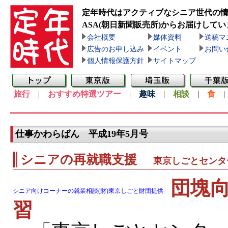
定年時代はアクティブなシニア世代の
ASA(朝日新聞販売所)
からお届けしてい
会社概要
媒体資料
送稿マ
広告のお申し込み
イベント
お問い
個人情報保護方針
サイトマップ
旅行
|
おすすめ特選ツアー
|
趣味
|
相談
|
食
仕事かわらばん 平成19年5月号
シニアの再就職支援
東京しごとセンタ
団塊
シニア向けコーナーの就業相談(財)東京しごと財団提供
習