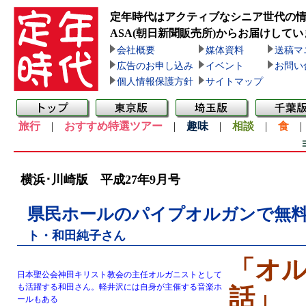
定年時代はアクティブなシニア世代の
ASA(朝日新聞販売所)
からお届けしてい
会社概要
媒体資料
送稿マ
広告のお申し込み
イベント
お問い
個人情報保護方針
サイトマップ
旅行
|
おすすめ特選ツアー
|
趣味
|
相談
|
食
横浜･川崎版 平成27年9月号
県民ホールのパイプオルガンで無
ト・和田純子さん
「オル
日本聖公会神田キリスト教会の主任オルガニストとして
も活躍する和田さん。軽井沢には自身が主催する音楽ホ
話」
ールもある