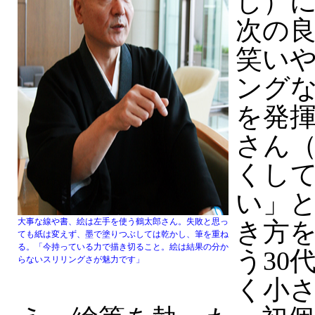
し）
次の
笑い
ング
を発
さん（
くし
い」
大事な線や書、絵は左手を使う鶴太郎さん。失敗と思っ
き方
ても紙は変えず、墨で塗りつぶしては乾かし、筆を重ね
る。「今持っている力で描き切ること。絵は結果の分か
う30
らないスリリングさが魅力です」
く小