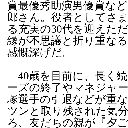
賞最優秀助演男優賞など
郎さん。役者としてさ
る充実の30代を迎えた
縁が不思議と折り重な
感慨深げだ。
40歳を目前に、長く
ーズの終了やマネジャ
塚選手の引退などが重
ツンと取り残された気
ろ、友だちの親が『夕