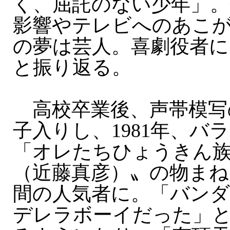
く、屈託のない少年」。
影響やテレビへのあこ
の夢は芸人。喜劇役者
と振り返る。
高校卒業後、声帯模写
子入りし、1981年、バ
「オレたちひょうきん
（近藤真彦）〟の物まね
間の人気者に。「バン
デレラボーイだった」