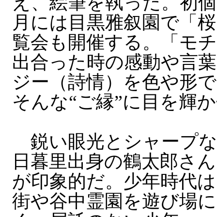
え、絵筆を執った。初個
月には目黒雅叙園で「桜
覧会も開催する。「モチ
出合った時の感動や言
ジー（詩情）を色や形で
そんな“ご縁”に目を輝
鋭い眼光とシャープな
日暮里出身の鶴太郎さん
が印象的だ。少年時代は
街や谷中霊園を遊び場に