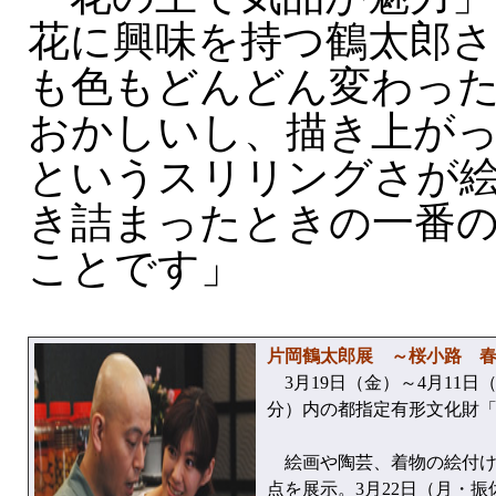
花に興味を持つ鶴太郎さ
も色もどんどん変わっ
おかしいし、描き上が
というスリリングさが
き詰まったときの一番
ことです」
片岡鶴太郎展 ～桜小路 
3月19日（金）～4月11日
分）内の都指定有形文化財
絵画や陶芸、着物の絵付け
点を展示。3月22日（月・