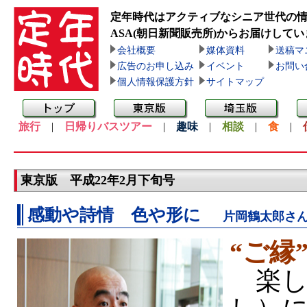
定年時代はアクティブなシニア世代の
ASA(朝日新聞販売所)
からお届けしてい
会社概要
媒体資料
送稿マ
広告のお申し込み
イベント
お問い
個人情報保護方針
サイトマップ
旅行
|
日帰りバスツアー
|
趣味
|
相談
|
食
|
東京版 平成22年2月下旬号
感動や詩情 色や形に
片岡鶴太郎さ
“ご縁
楽し