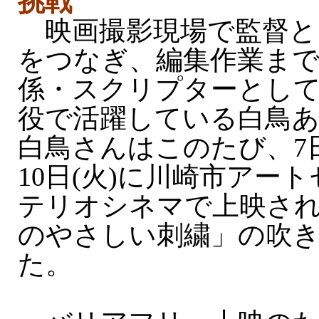
挑戦
映画撮影現場で監督と
をつなぎ、編集作業ま
係・スクリプターとし
役で活躍している白鳥あか
白鳥さんはこのたび、7日(
10日(火)に川崎市アー
テリオシネマで上映さ
のやさしい刺繍」の吹
た。