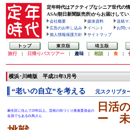
定年時代はアクティブなシニア世代の
ASA(朝日新聞販売所)
からお届けしてい
会社概要
媒体資料
送稿マ
広告のお申し込み
イベント
お問い
個人情報保護方針
サイトマップ
旅行
|
日帰りバスツアー
|
趣味
|
相談
|
食
|
横浜･川崎版 平成21年3月号
“老いの自立”を考える
元スクリプタ
日活
麻生区に住んで20年以上。芸術の街づくり推進委員会の
ー 
会員でもある白鳥さん