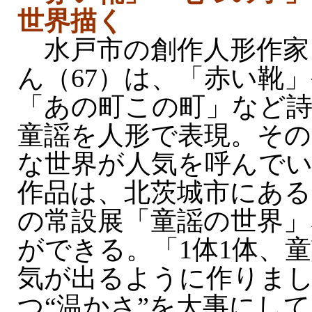
世界描く
水戸市の創作人形作家
ん（67）は、「赤い靴
「あの町この町」など詩
童謡を人形で表現。そ
な世界が人気を呼んで
作品は、北茨城市にある
の常設展「童謡の世界」
ができる。「1体1体、
気が出るように作りま
つ“温かさ”を大事にし