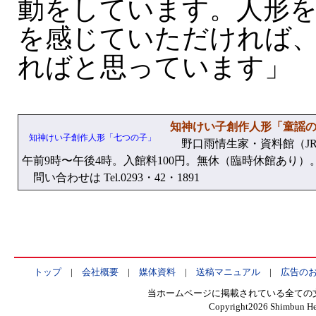
動をしています。人形
を感じていただければ
ればと思っています」
知神けい子創作人形「童謡
知神けい子創作人形「七つの子」
野口雨情生家・資料館（JR
午前9時〜午後4時。入館料100円。無休（臨時休館あり）
問い合わせは Tel.0293・42・1891
トップ
|
会社概要
|
媒体資料
|
送稿マニュアル
|
広告の
当ホームページに掲載されている全ての
Copyright
2026 Shimbun Hen