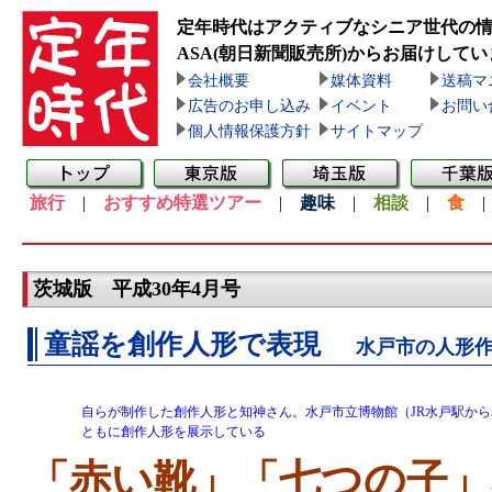
定年時代はアクティブなシニア世代の
ASA(朝日新聞販売所)
からお届けしてい
会社概要
媒体資料
送稿マ
広告のお申し込み
イベント
お問い
個人情報保護方針
サイトマップ
旅行
|
おすすめ特選ツアー
|
趣味
|
相談
|
食
茨城版 平成30年4月号
童謡を創作人形で表現
水戸市の人形
自らが制作した創作人形と知神さん。水戸市立博物館（JR水戸駅からバス、T
ともに創作人形を展示している
「赤い靴」「七つの子」