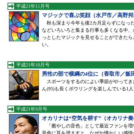
平成21年11月号
マジックで喜ぶ笑顔（水戸市／高野邦
秋も深まり今年も後2カ月足らずになっ
などいろいろと集まる行事も多くなる中、
っとしたマジックを見せることができたら
い。
平成21年10月号
男性の部で横綱の4位に（香取市／飯
スポーツをするのによい季節がやってき
ん(95)も長くボウリングを楽しんでいる1
平成21年9月号
オカリナは“空気を耕す”（オカリナ
「癒やしの音色」として最近ファンを増
音色に耳を澄ますと、なぜか懐かしい感情