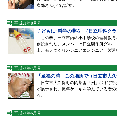
次郎さん(54)は話す。
平成21年8月号
子どもに“科学の夢を”（日立理科ク
この春、日立市内の小中学校の理科教育
創設された。メンバーは日立製作所グルー
士、モノづくりのシニアエンジニア、製造
平成21年7月号
「至福の時」この場所で（日立市大久
日立市大久保町の陶茶舎「州」(くに)では
が展示され、長年ケーキを学んでいる妻の多
る。
平成21年6月号