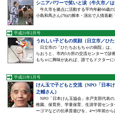
シニアパワーで笑いと涙（牛久市／は
牛久市を拠点に活動する平均年齢66歳の素
小島和馬さん(78)の脚本・演出で人情喜
平成21年2月号
うれしい子どもの笑顔（日立市／ひた
日立市の「ひたちおもちゃの病院」は、
らおうと、市内5カ所の交流センターで診
もちゃに興味があれば、誰でもドクターに
平成21年1月号
けん玉で子どもと交流（NPO「日本
之輔さん）
NPO「日本けん玉協会」水戸支部代表の川
稚園、保育所、学童保育、生涯学習センタ
ーゴマなどの伝承昔遊びを、4〜5年前からは