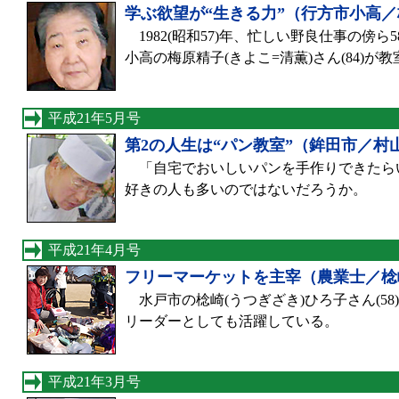
学ぶ欲望が“生きる力”（行方市小高
1982(昭和57)年、忙しい野良仕事の傍
小高の梅原精子(きよこ=清薫)さん(84)が
平成21年5月号
第2の人生は“パン教室”（鉾田市／村
「自宅でおいしいパンを手作りできたら
好きの人も多いのではないだろうか。
平成21年4月号
フリーマーケットを主宰（農業士／棯
水戸市の棯崎(うつぎざき)ひろ子さん(5
リーダーとしても活躍している。
平成21年3月号