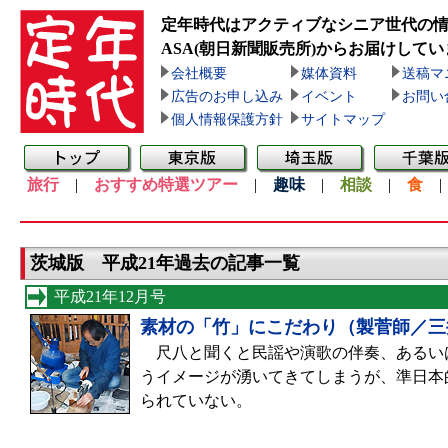
定年時代はアクティブなシニア世代の
ASA(朝日新聞販売所)
からお届けしてい
会社概要
媒体資料
送稿マ
広告のお申し込み
イベント
お問い
個人情報保護方針
サイトマップ
旅行
|
おすすめ特選ツアー
|
趣味
|
相談
|
食
茨城版 平成21年過去の記事一覧
平成21年12月号
素材の「竹」にこだわり（製菅師／三
尺八と聞くと民謡や演歌の伴奏、あるい
うイメージが湧いてきてしまうが、準日本
られていない。