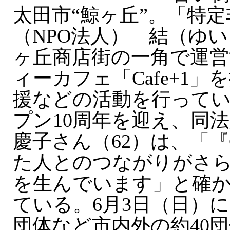
太田市“鯨ヶ丘”。「特
（NPO法人） 結（ゆ
ヶ丘商店街の一角で運
ィーカフェ「Cafe+1
援などの活動を行ってい
プン10周年を迎え、同
慶子さん（62）は、「『C
た人とのつながりがさ
を生んでいます」と確
ている。6月3日（日）
団体など市内外の約40