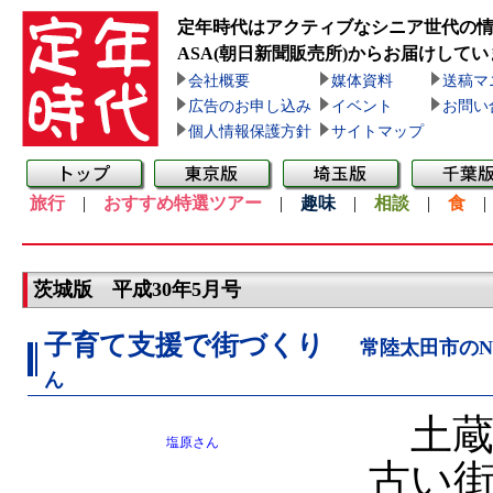
定年時代はアクティブなシニア世代の
ASA(朝日新聞販売所)
からお届けしてい
会社概要
媒体資料
送稿マ
広告のお申し込み
イベント
お問い
個人情報保護方針
サイトマップ
旅行
|
おすすめ特選ツアー
|
趣味
|
相談
|
食
茨城版 平成30年5月号
子育て支援で街づくり
常陸太田市の
ん
土蔵
塩原さん
古い