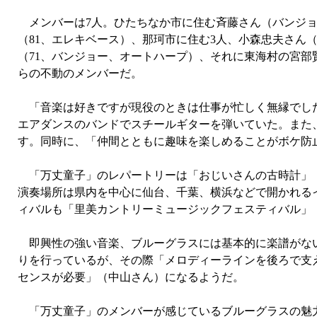
メンバーは7人。ひたちなか市に住む斉藤さん（バンジョ
（81、エレキベース）、那珂市に住む3人、小森忠夫さん
（71、バンジョー、オートハープ）、それに東海村の宮部
らの不動のメンバーだ。
「音楽は好きですが現役のときは仕事が忙しく無縁でした
エアダンスのバンドでスチールギターを弾いていた。また
す。同時に、「仲間とともに趣味を楽しめることがボケ防
「万丈童子」のレパートリーは「おじいさんの古時計」「
演奏場所は県内を中心に仙台、千葉、横浜などで開かれる
ィバルも「里美カントリーミュージックフェスティバル」
即興性の強い音楽、ブルーグラスには基本的に楽譜がない
りを行っているが、その際「メロディーラインを後ろで支
センスが必要」（中山さん）になるようだ。
「万丈童子」のメンバーが感じているブルーグラスの魅力