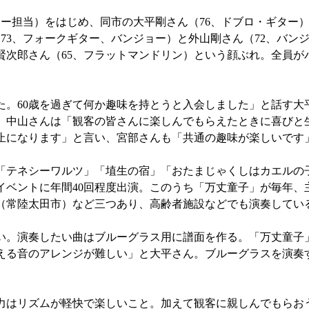
ー担当）をはじめ、同市の大平剛さん（76、ドブロ・ギター
（73、フォークギター、バンジョー）と外山剛さん（72、バン
賢次郎さん（65、フラットマンドリン）という顔ぶれ。全員が
。60歳を過ぎて何か趣味を持とうと入会しました」と話す大
、中山さんは「観客の皆さんに楽しんでもらえたときに喜びと
止になります」と言い、宮部さんも「共通の趣味が楽しいです
テネシーワルツ」「埴生の宿」「おたまじゃくしはカエルの子
イベントに年間40回程度出演。このうち「万丈童子」が毎年、
（常陸太田市）など三つあり、高齢者施設などでも演奏してい
。演奏したい曲はブルーグラス用に譜面を作る。「万丈童子
える音のアレンジが難しい」と大平さん。ブルーグラスを演奏
はリズムが軽快で楽しいこと。加えて観客に親しんでもらお