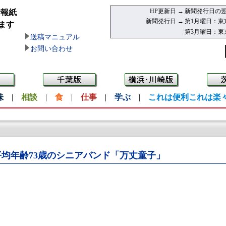
HP更新日 →
新聞発行日の翌
情報紙
新聞発行日 →
第1月曜日：東
ます
第3月曜日：東
送稿マニュアル
お問い合わせ
味
|
相談
|
食
|
仕事
|
学ぶ
|
これは便利これは楽
平均年齢73歳のシニアバンド「万丈童子」