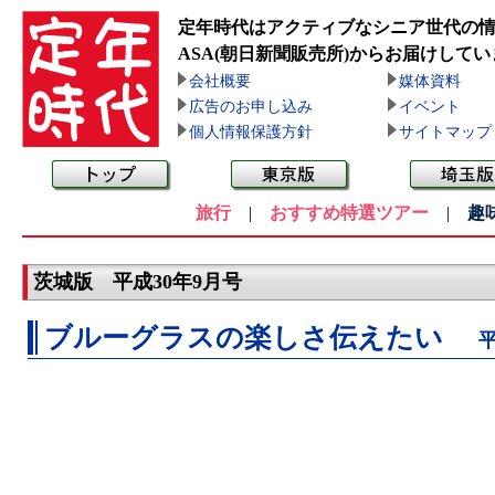
定年時代はアクティブなシニア世代の
ASA(朝日新聞販売所)
からお届けしてい
会社概要
媒体資料
広告のお申し込み
イベント
個人情報保護方針
サイトマップ
旅行
|
おすすめ特選ツアー
|
趣
茨城版 平成30年9月号
ブルーグラスの楽しさ伝えたい