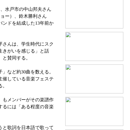
）、水戸市の中山邦夫さん
ジョー）、鈴木勝利さん
バンドを結成した13年前か
平さんは、学生時代にスク
生きがいを感じる」と話
」と賛同する。
」など約30曲を数える。
主催している音楽フェステ
る。
」もメンバーがその楽譜作
するには「ある程度の音楽
うと歌詞を日本語で歌って