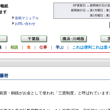
HP更新日 →
新聞発行日の翌
情報紙
新聞発行日 →
第1月曜日：東
ます
第3月曜日：東
送稿マニュアル
お問い合わせ
味
|
相談
|
食
|
仕事
|
学ぶ
|
これは便利これは楽
藤努
銀貨・銅銭がお金として使われ「三貨制度」と呼ばれています