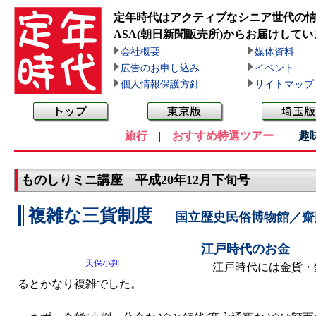
定年時代はアクティブなシニア世代の
ASA(朝日新聞販売所)
からお届けしてい
会社概要
媒体資料
広告のお申し込み
イベント
個人情報保護方針
サイトマップ
旅行
|
おすすめ特選ツアー
|
趣
ものしりミニ講座 平成20年12月下旬号
複雑な三貨制度
国立歴史民俗博物館／齋
江戸時代のお金
天保小判
江戸時代には金貨・
るとかなり複雑でした。