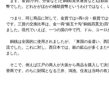
まず、金貨(小判、分金など)と銅銭(寛永通寳など)は額
幣でした。どれかがほかの補助貨幣というわけではなく、
つまり、同じ商品に対して、金貨では○両○分・銀貨では
です。三貨の交換比率は、金一両“銀五十匁”銅銭四貫文(
ました。現代でいえば、一つの国の中で円、ドル、ユーロ
銅銭は全国的に使用されましたが、「東国の金遣い、西国
流でした。これに対し、西日本では、銀の鉱山が多くまた
ました。
そこで、例えば江戸の商人が大坂から商品を購入して決済
替商です。のちに財閥となる三井、鴻池、住友は当時の有