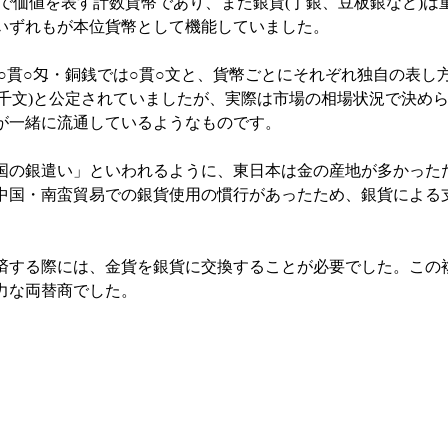
面で価値を表す計数貨幣であり、また銀貨(丁銀、豆板銀など)
いずれもが本位貨幣として機能していました。
○貫○匁・銅銭では○貫○文と、貨幣ごとにそれぞれ独自の表し
四千文)と公定されていましたが、実際は市場の相場状況で決め
が一緒に流通しているようなものです。
の銀遣い」といわれるように、東日本は金の産地が多かった
中国・南蛮貿易での銀貨使用の慣行があったため、銀貨による
する際には、金貨を銀貨に交換することが必要でした。この
力な両替商でした。