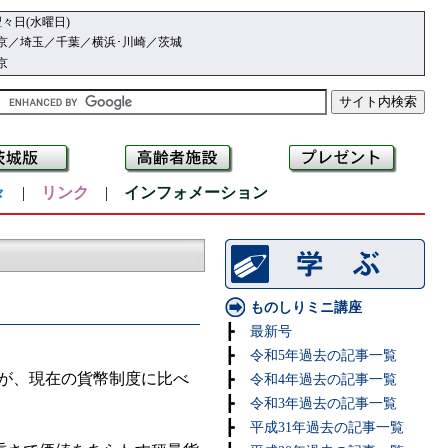
々日(水曜日)
京／埼玉／千葉／横浜･川崎／茨城
京
々
|
リンク
|
インフォメーション
ものしりミニ講座
┣
最新号
┣
令和5年過去の記事一覧
が、現在の貨幣制度に比べ
┣
令和4年過去の記事一覧
┣
令和3年過去の記事一覧
┣
平成31年過去の記事一覧