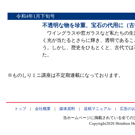
令和4年1月下旬号
不透明な物を珍重、宝石の代用に（古
ワイングラスや窓ガラスなど私たちの生
く光が当たるとさらに輝き、透明であるこ
う。しかし、歴史をひもとくと、古代では
た。
※ものしりミニ講座は不定期連載になっております。
トップ
|
会社概要
|
媒体資料
|
送稿マニュアル
|
広告の
当ホームページに掲載されている全ての
Copyright
2026 Shimbun Hen