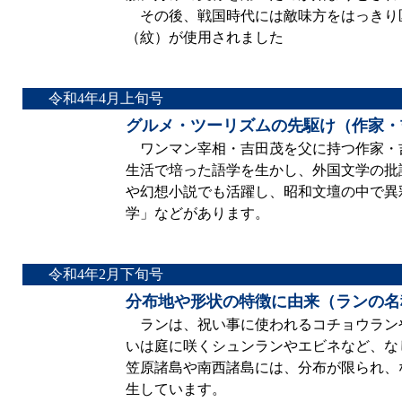
その後、戦国時代には敵味方をはっきり
（紋）が使用されました
令和4年4月上旬号
グルメ・ツーリズムの先駆け（作家・
ワンマン宰相・吉田茂を父に持つ作家・吉田
生活で培った語学を生かし、外国文学の批
や幻想小説でも活躍し、昭和文壇の中で異
学」などがあります。
令和4年2月下旬号
分布地や形状の特徴に由来（ランの名
ランは、祝い事に使われるコチョウラン
いは庭に咲くシュンランやエビネなど、な
笠原諸島や南西諸島には、分布が限られ、
生しています。