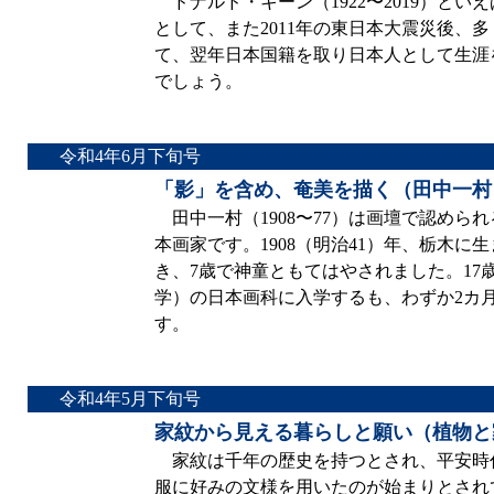
ドナルド・キーン（1922〜2019）と
として、また2011年の東日本大震災後、
て、翌年日本国籍を取り日本人として生涯
でしょう。
令和4年6月下旬号
「影」を含め、奄美を描く（田中一村
田中一村（1908〜77）は画壇で認めら
本画家です。1908（明治41）年、栃木に
き、7歳で神童ともてはやされました。17
学）の日本画科に入学するも、わずか2カ
す。
令和4年5月下旬号
家紋から見える暮らしと願い（植物と
家紋は千年の歴史を持つとされ、平安時
服に好みの文様を用いたのが始まりとされ