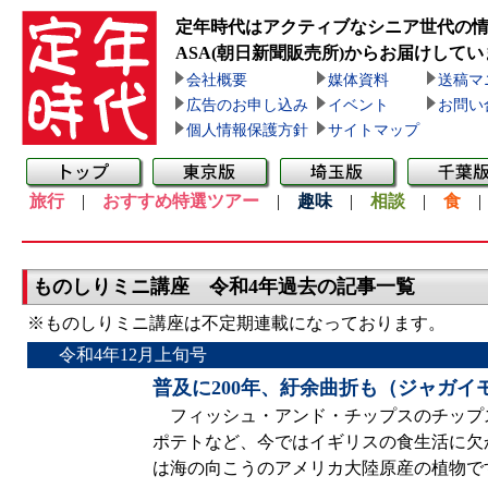
定年時代はアクティブなシニア世代の
ASA(朝日新聞販売所)
からお届けしてい
会社概要
媒体資料
送稿マ
広告のお申し込み
イベント
お問い
個人情報保護方針
サイトマップ
旅行
|
おすすめ特選ツアー
|
趣味
|
相談
|
食
ものしりミニ講座 令和4年過去の記事一覧
※ものしりミニ講座は不定期連載になっております。
令和4年12月上旬号
普及に200年、紆余曲折も（ジャガイ
フィッシュ・アンド・チップスのチップ
ポテトなど、今ではイギリスの食生活に欠
は海の向こうのアメリカ大陸原産の植物で