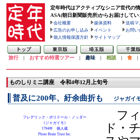
定年時代はアクティブなシニア世代の
ASA(朝日新聞販売所)
からお届けしてい
会社概要
媒体資料
送稿マ
広告のお申し込み
イベント
お問い
個人情報保護方針
サイトマップ
旅行
|
おすすめ特選ツアー
|
趣味
|
相談
|
食
ものしりミニ講座 令和4年12月上旬号
普及に200年、紆余曲折も
ジャガイ
フィ
フレデリック・ポリドール・ノッダー
《ジャガイモ》
ド・
1794年 個人蔵
Photo Brain Trust Inc.