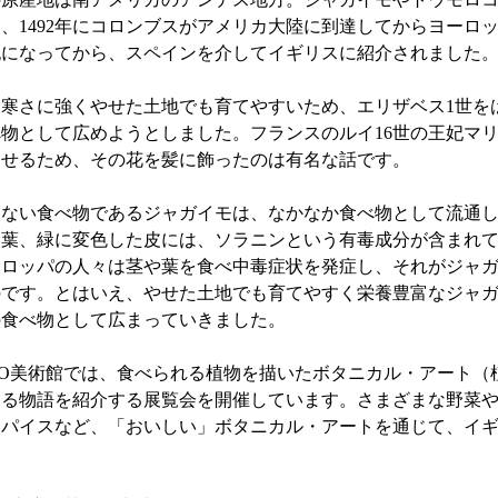
、1492年にコロンブスがアメリカ大陸に到達してからヨーロ
紀になってから、スペインを介してイギリスに紹介されました
寒さに強くやせた土地でも育てやすいため、エリザベス1世を
物として広めようとしました。フランスのルイ16世の王妃マ
させるため、その花を髪に飾ったのは有名な話です。
ない食べ物であるジャガイモは、なかなか食べ物として流通し
、葉、緑に変色した皮には、ソラニンという有毒成分が含まれ
ーロッパの人々は茎や葉を食べ中毒症状を発症し、それがジャ
です。とはいえ、やせた土地でも育てやすく栄養豊富なジャガイ
の食べ物として広まっていきました。
O美術館では、食べられる植物を描いたボタニカル・アート（
わる物語を紹介する展覧会を開催しています。さまざまな野菜
スパイスなど、「おいしい」ボタニカル・アートを通じて、イ