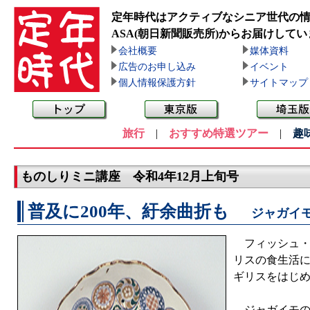
定年時代はアクティブなシニア世代の
ASA(朝日新聞販売所)
からお届けしてい
会社概要
媒体資料
広告のお申し込み
イベント
個人情報保護方針
サイトマップ
旅行
|
おすすめ特選ツアー
|
趣
ものしりミニ講座 令和4年12月上旬号
普及に200年、紆余曲折も
ジャガイ
フィッシュ・
リスの食生活
ギリスをはじ
ジャガイモの