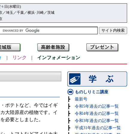
々日(水曜日)
京／埼玉／千葉／横浜･川崎／茨城
京
々
|
リンク
|
インフォメーション
ものしりミニ講座
┣
最新号
・ポテトなど、今ではイギ
┣
令和5年過去の記事一覧
リカ大陸原産の植物です。イ
┣
令和4年過去の記事一覧
間を必要としました。
┣
令和3年過去の記事一覧
┣
平成31年過去の記事一覧
シ、トマトなどアメリカ大