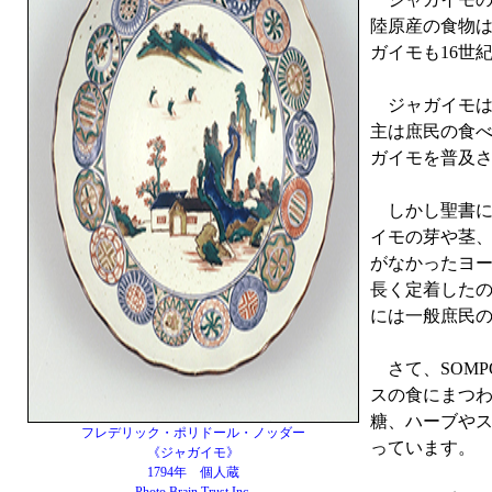
陸原産の食物は
ガイモも16世
ジャガイモは
主は庶民の食べ
ガイモを普及
しかし聖書に
イモの芽や茎
がなかったヨ
長く定着したの
には一般庶民
さて、SOMP
スの食にまつ
糖、ハーブや
フレデリック・ポリドール・ノッダー
っています。
《ジャガイモ》
1794年 個人蔵