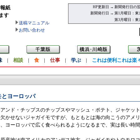
HP更新日 →
新聞発行日の翌
情報紙
新聞発行日 →
第1月曜日：東
ます
第3月曜日：東
送稿マニュアル
お問い合わせ
味
|
相談
|
食
|
仕事
|
学ぶ
|
これは便利これは楽
モとヨーロッパ
アンド・チップスのチップスやマッシュ・ポテト、ジャケット
に欠かせないジャガイモですが、もともとは海の向こうのアメ
め、ヨーロッパで広く食べられるようになるまで、実は長い時
原産地は南アメリカのアンデス地方。ジャガイモやトウモロコ