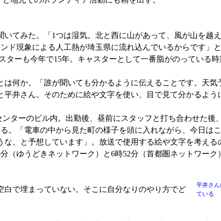
いてみた。「1つは湿気。北と西に山があって、風が山を越え
ランド現象による人工熱が埼玉県に流れ込んでいるからです」
ャスターも今年で15年。キャスターとして一番脂がのっている時
は何か。「誰が聞いても分かるように伝えることです。天気
と平井さん。そのために絵や文字を使い、目で見て分かるよう
センターのビル内。出勤後、昼前にスタッフと打ち合わせた後、
入る。「電車の中から見た町の様子を頭に入れながら、今日は
うな、と予想しています」。放送で使用する絵や文字を考える
4分（ゆうどきネットワーク）と6時52分（首都圏ネットワーク
平井さん
空白で埋まっていない。そこに自分なりのやり方でど
ている