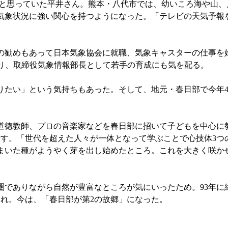
と思っていた平井さん。熊本・八代市では、幼いころ海や山、
気象状況に強い関心を持つようになった。「テレビの天気予報
勧めもあって日本気象協会に就職、気象キャスターの仕事を始め
移り、取締役気象情報部長として若手の育成にも気を配る。
たい」という気持ちもあった。そして、地元・春日部で今年4
徳教師、プロの音楽家などを春日部に招いて子どもを中心に
話す。「世代を超えた人々が一体となって学ぶことで心技体3つ
まいた種がようやく芽を出し始めたところ。これを大きく咲か
ありながら自然が豊富なところが気にいったため。93年に結
れ。今は、「春日部が第2の故郷」になった。