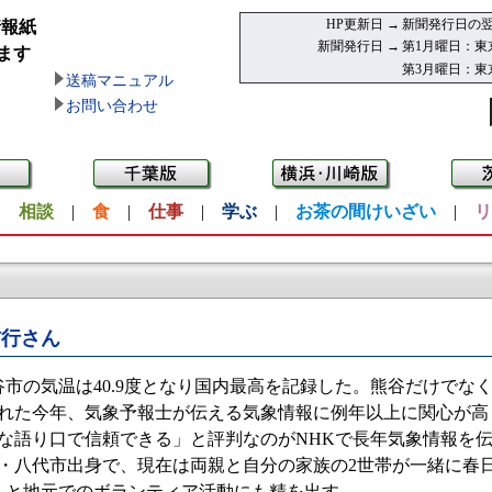
HP更新日 →
新聞発行日の翌
情報紙
新聞発行日 →
第1月曜日：東
ます
第3月曜日：東
送稿マニュアル
お問い合わせ
|
相談
|
食
|
仕事
|
学ぶ
|
お茶の間けいざい
|
リ
信行さん
熊谷市の気温は40.9度となり国内最高を記録した。熊谷だけで
れた今年、気象予報士が伝える気象情報に例年以上に関心が高
な語り口で信頼できる」と評判なのがNHKで長年気象情報を
本・八代市出身で、現在は両親と自分の家族の2世帯が一緒に春
」と地元でのボランティア活動にも精を出す。