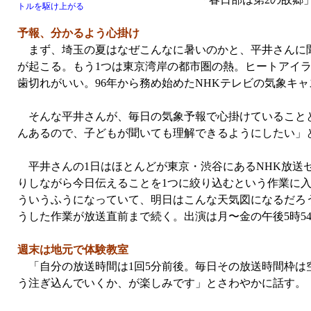
トルを駆け上がる
予報、分かるよう心掛け
まず、埼玉の夏はなぜこんなに暑いのかと、平井さんに聞
が起こる。もう1つは東京湾岸の都市圏の熱。ヒートアイ
歯切れがいい。96年から務め始めたNHKテレビの気象キ
そんな平井さんが、毎日の気象予報で心掛けていることと
んあるので、子どもが聞いても理解できるようにしたい」
平井さんの1日はほとんどが東京・渋谷にあるNHK放送
りしながら今日伝えることを1つに絞り込むという作業に
ういうふうになっていて、明日はこんな天気図になるだろ
うした作業が放送直前まで続く。出演は月〜金の午後5時5
週末は地元で体験教室
「自分の放送時間は1回5分前後。毎日その放送時間枠は
う注ぎ込んでいくか、が楽しみです」とさわやかに話す。