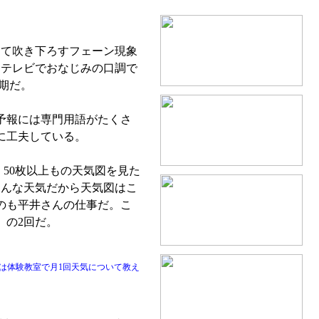
て吹き下ろすフェーン現象
とテレビでおなじみの口調で
期だ。
予報には専門用語がたくさ
に工夫している。
50枚以上もの天気図を見た
こんな天気だから天気図はこ
のも平井さんの仕事だ。こ
）の2回だ。
は体験教室で月1回天気について教え