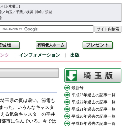
々日(水曜日)
京／埼玉／千葉／横浜･川崎／茨城
京
ンク
|
インフォメーション
|
出版
最新号
平成23年過去の記事一覧
なく埼玉県の夏は暑い。節電も
平成22年過去の記事一覧
まった。いろんなキャスタ
平成21年過去の記事一覧
伝える気象キャスターの平井
平成20年過去の記事一覧
日部市に住んでいる。今では
平成19年過去の記事一覧