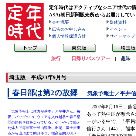
定年時代はアクティブなシニア世代の
ASA(朝日新聞販売所)
からお届けしてい
会社概要
媒体資料
広告のお申し込み
イベント
個人情報保護方針
サイトマップ
旅行
|
日帰りバスツアー
|
趣味
埼玉版 平成23年9月号
春日部は第2の故郷
気象予報士／平井
2007年8月16日、
「気象予報士は体力が基本」と平井さん。毎
あって熱中症が懸念さ
夜、バッグの中にウエアを入れ越谷〜春日部
ーがいる中で、「平易
間の約10キロを走っている。そうやって鍛え
た体力で毎年富士登山競争に出場。富士吉田
信行さん（44）。熊
市から山頂まで約21キロ、標高差約3000メー
「春日部は第2の故郷