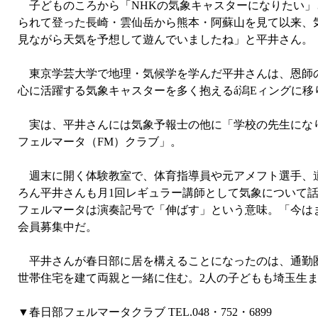
子どものころから「NHKの気象キャスターになりたい」
られて登った長崎・雲仙岳から熊本・阿蘇山を見て以来、
見ながら天気を予想して遊んでいましたね」と平井さん。
東京学芸大学で地理・気候学を学んだ平井さんは、恩師の
心に活躍する気象キャスターを多く抱えるá潟Eィングに
実は、平井さんには気象予報士の他に「学校の先生になり
フェルマータ（FM）クラブ」。
週末に開く体験教室で、体育指導員や元アメフト選手、道
ろん平井さんも月1回レギュラー講師として気象について
フェルマータは演奏記号で「伸ばす」という意味。「今は
会員募集中だ。
平井さんが春日部に居を構えることになったのは、通勤圏で
世帯住宅を建て両親と一緒に住む。2人の子どもも埼玉生ま
▼春日部フェルマータクラブ TEL.048・752・6899