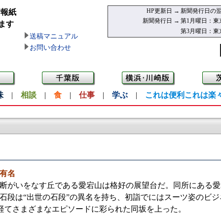
HP更新日 →
新聞発行日の翌
情報紙
新聞発行日 →
第1月曜日：東
ます
第3月曜日：東
送稿マニュアル
お問い合わせ
味
|
相談
|
食
|
仕事
|
学ぶ
|
これは便利これは楽
で有名
断がいをなす丘である愛宕山は格好の展望台だ。同所にある愛
石段は“出世の石段”の異名を持ち、初詣でにはスーツ姿のビ
経てさまざまなエピソードに彩られた同坂を上った。