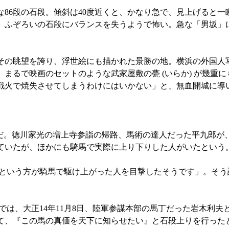
86段の石段。傾斜は40度近くと、かなり急で、見上げると一
、ふぞろいの石段にバランスを失うようで怖い。急な「男坂」に
その眺望を誇り、浮世絵にも描かれた景勝の地。横浜の外国人
まるで映画のセットのような武家屋敷の甍 (いらか) が幾重に
戦火で焼失させてしまうわけにはいかない」と、無血開城に導
だ。徳川家光の増上寺参詣の帰路、馬術の達人だった平九郎が
ていたが、ほかにも騎馬で実際に上り下りした人がいたという
という方が騎馬で駆け上がった人を目撃したそうです」。そう
は、大正14年11月8日、陸軍参謀本部の馬丁だった岩木利夫
て、『この馬の真価を天下に知らせたい』と石段上りを行った