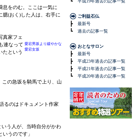
┗
平成19年過去の記事一覧
瞬息をのむ。ここは一気に
臆(おく)した人は、右手に
ご利益石仏
┣
最新号
┗
過去の記事一覧
写真家フェ
愛宕男坂より緩やかな
も連なって
おとなサロン
愛宕女坂
いたという
┣
最新号
┣
平成23年過去の記事一覧
┣
平成21年過去の記事一覧
┗
平成20年過去の記事一覧
、この急坂を騎馬で上り、山
。
語るのはドキュメント作家
という人が、当時自分がかわ
というのです」