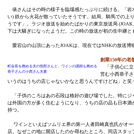
俵さんはその時の様子を臨場感たっぷりに続ける。「岩木
い) 鉄から火花が散っていたそうです。結局、騎馬での上
うです」。ラジオ放送を始めたばかりの東京放送局 (JOA
下は大騒ぎになったようだ。この時の放送が初の生中継と
愛宕山の山頂にあったJOAKは、現在ではNHKの放送
創業150年の老
町会長を務める夫の悦郎さんと、ワインの講師も務める
「子供心に立
恭子さんの小西さん夫妻
営む小西恭子さ
いうのはうちの店じゃないかなと思うんですけどね」と笑
「子供のころはあの石段は格好の遊び場でした。特にジャ
は外国の方が多く住むようになり、うちの店の品も日本酒
持つ。
ワインといえばソムリエ界の第一人者田崎真也氏がオーナ
店。なぜこの地に開店したのか尋ねたところ、同店スタッフ