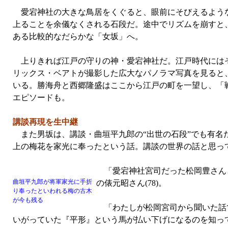
愛宕神社の大きな鳥居をくぐると、眼前にそびえるような
上ることを余儀なくされる石段だ。途中でリズムを崩すと
ある比較的なだらかな「女坂」へ。
上りきれば江戸の守りの神・愛宕神社だ。江戸時代には
リックス・ベアトが撮影した広大なパノラマ写真を見ると、
いる。勝海舟と西郷隆盛はここから江戸の町を一望し、「
エピソードも。
講談再現を生中継
また男坂は、講談・曲垣平九郎の“出世の石段”でも有名
上の梅花を家光に奉ったという話。講談の世界の話と思っ
「愛宕神社宮司だった松岡豊さん
曲垣平九郎が将軍家光に手折
の俵元昭さん(78)。
り奉ったといわれる梅の古木
が今も残る
「わたしが松岡宮司から聞いた話で
いがっていた『平形』という馬が払い下げになるのを知っ