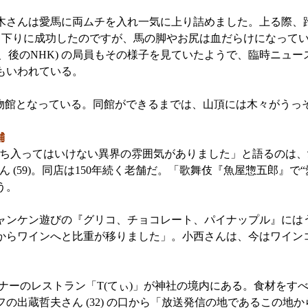
さんは愛馬に両ムチを入れ一気に上り詰めました。上る際、蹄
り下りに成功したのですが、馬の脚やお尻は血だらけになって
K、後のNHK) の局員もその様子を見ていたようで、臨時ニュ
もいわれている。
博物館となっている。同館ができるまでは、山頂には木々がうっ
舗
ち入ってはいけない異界の雰囲気がありました」と語るのは、
ん (59)。同店は150年続く老舗だ。「歌舞伎『魚屋惣五郎』で
う。
ンケン遊びの『グリコ、チョコレート、パイナップル』には
からワインへと比重が移りました」。小西さんは、今はワイン
ーのレストラン「T(てぃ)」が神社の境内にある。食材をす
の出蔵哲夫さん (32) の口から「放送発信の地であるこの地