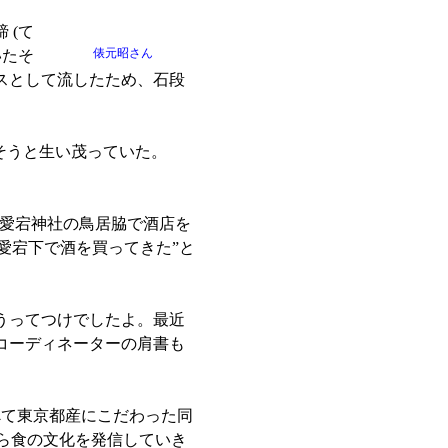
 (て
俵元昭さん
いたそ
ースとして流したため、石段
そうと生い茂っていた。
愛宕神社の鳥居脇で酒店を
“愛宕下で酒を買ってきた”と
うってつけでしたよ。最近
コーディネーターの肩書も
べて東京都産にこだわった同
から食の文化を発信していき