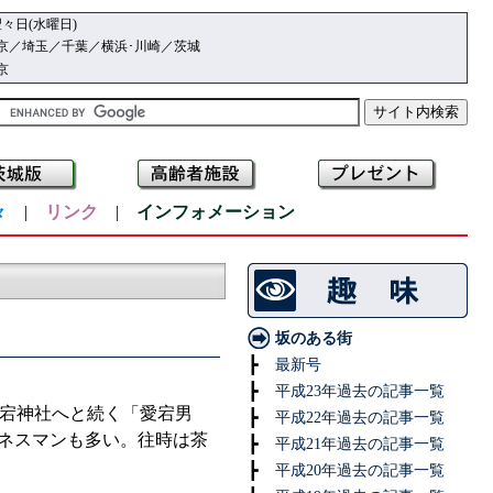
々日(水曜日)
京／埼玉／千葉／横浜･川崎／茨城
京
々
|
リンク
|
インフォメーション
坂のある街
┣
最新号
┣
平成23年過去の記事一覧
宕神社へと続く「愛宕男
┣
平成22年過去の記事一覧
ジネスマンも多い。往時は茶
┣
平成21年過去の記事一覧
┣
平成20年過去の記事一覧