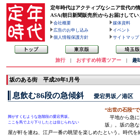
定年時代はアクティブなシニア世代の
ASA(朝日新聞販売所)
からお届けしてい
会社概要
媒体資料
広告のお申し込み
イベント
個人情報保護方針
サイトマップ
旅行
|
おすすめ特選ツアー
|
趣
坂のある街 平成20年1月号
息飲む86段の急傾斜
愛宕男坂／港区
“出世の石段”
脚がすくむような急階段の愛宕男坂。
平地から急に
ここを馬で上り下りしたとは信じられない
坂」。坂の急な
屋が軒を連ね、江戸一番の眺望を楽しめたという。時代を