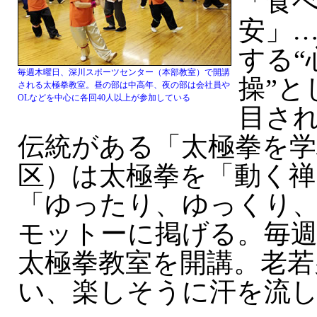
「食
安」
する“
毎週木曜日、深川スポーツセンター（本部教室）で開講
操”と
される太極拳教室。昼の部は中高年、夜の部は会社員や
OLなどを中心に各回40人以上が参加している
目され
伝統がある「太極拳を学
区）は太極拳を「動く禅
「ゆったり、ゆっくり
モットーに掲げる。毎
太極拳教室を開講。老若
い、楽しそうに汗を流