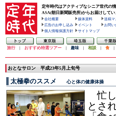
定年時代はアクティブなシニア世代の
ASA(朝日新聞販売所)
からお届けしてい
会社概要
媒体資料
送稿マ
広告のお申し込み
イベント
お問い
個人情報保護方針
サイトマップ
旅行
|
おすすめ特選ツアー
|
趣味
|
相談
|
食
おとなサロン 平成23年5月上旬号
太極拳のススメ
心と体の健康体操
忙し
とさ