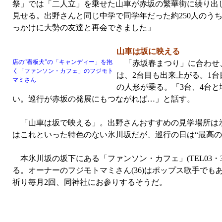
祭」では「二人立」を乗せた山車が赤坂の繁華街に繰り出
見せる。出野さんと同じ中学で同学年だった約250人のう
っかけに大勢の友達と再会できました」
山車は坂に映える
店の“看板犬”の「キャンディー」を抱
「赤坂春まつり」に合わせ、3
く「ファンソン・カフェ」のフジモト
は、2台目も出来上がる。1
マミさん
の人形が乗る。「3台、4台
い。巡行が赤坂の発展にもつながれば…」と話す。
「山車は坂で映える」。出野さんおすすめの見学場所は氷
はこれといった特色のない氷川坂だが、巡行の日は“最高の
本氷川坂の坂下にある「ファンソン・カフェ」(TEL03・3
る。オーナーのフジモトマミさん(36)はポップス歌手で
祈り毎月2回、同神社にお参りするそうだ。