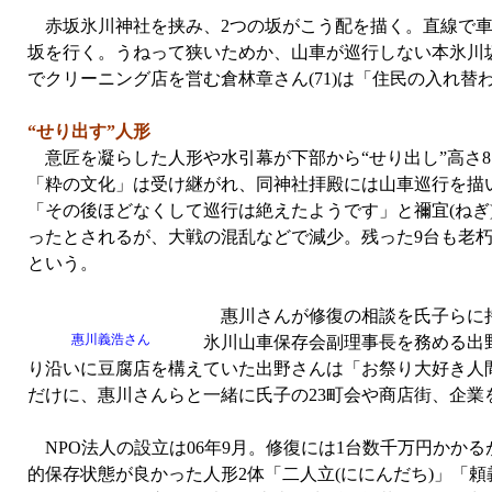
赤坂氷川神社を挟み、2つの坂がこう配を描く。直線で車
坂を行く。うねって狭いためか、山車が巡行しない本氷川
でクリーニング店を営む倉林章さん(71)は「住民の入れ替
“せり出す”人形
意匠を凝らした人形や水引幕が下部から“せり出し”高さ
「粋の文化」は受け継がれ、同神社拝殿には山車巡行を描いた
「その後ほどなくして巡行は絶えたようです」と禰宜(ねぎ)の
ったとされるが、大戦の混乱などで減少。残った9台も老
という。
惠川さんが修復の相談を氏子らに持
惠川義浩さん
氷川山車保存会副理事長を務める出野
り沿いに豆腐店を構えていた出野さんは「お祭り大好き人
だけに、惠川さんらと一緒に氏子の23町会や商店街、企業
NPO法人の設立は06年9月。修復には1台数千万円かかる
的保存状態が良かった人形2体「二人立(ににんだち)」「頼