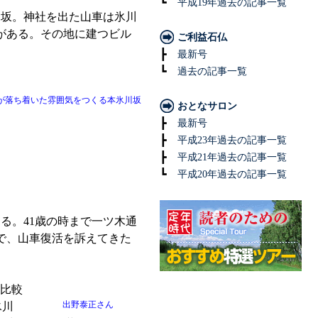
┗
平成19年過去の記事一覧
坂。神社を出た山車は氷川
がある。その地に建つビル
ご利益石仏
┣
最新号
┗
過去の記事一覧
が落ち着いた雰囲気をつくる本氷川坂
おとなサロン
┣
最新号
┣
平成23年過去の記事一覧
┣
平成21年過去の記事一覧
┗
平成20年過去の記事一覧
返る。41歳の時まで一ツ木通
で、山車復活を訴えてきた
。比較
出野泰正さん
氷川