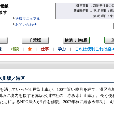
HP更新日 →
新聞発行日の翌
情報紙
新聞発行日 →
第1月曜日：東
ます
第3月曜日：東
送稿マニュアル
お問い合わせ
味
|
相談
|
食
|
仕事
|
学ぶ
|
これは便利これは楽
氷川坂／港区
消していった江戸型山車が、100年近い歳月を経て、港区赤坂
氷川坂に境内を接する赤坂氷川神社の「赤坂氷川山車」。長く使
たちによるNPO法人が1台を修復。2007年秋に続き今年3月、