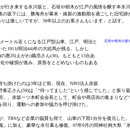
が行き来する氷川坂と、石垣や樹木が江戸の風情を醸す本氷川
坂の坂下には、勝海舟が幕末・維新の激動期を過ごした旧宅跡
わりは激しいですが、50年以上のお客さんもいます」と話す。
石垣や樹木の影
8メートル近くになる江戸型山車。江戸、明治と
1911(明治44)年の大絵馬が残る。しかし
惠川(えがわ)義浩さん(36)。もともと13台あ
朽化や破損が進み、原形をとどめないものもある
ち掛けたのは3年ほど前。現在、NPO法人赤坂
泰正さん(59)は「“待ってました”という感じでした」と振り
間」。赤坂一ツ木町会会長として、町会や商店街の集まりなど
を回り、運動への参加や協力を呼び掛けた。
が、TBSなど企業の協賛も得て、山車の下部1台分を復元した
義」に加え、豪華な水引幕も修復。07年9月の同神社例大祭「