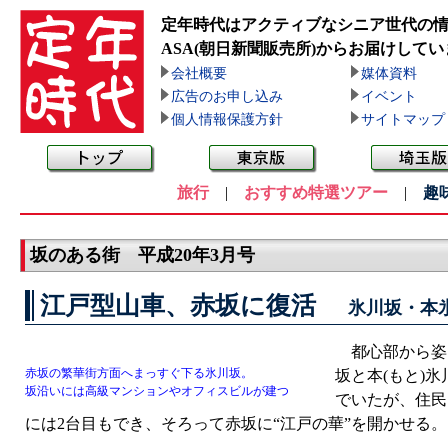
定年時代はアクティブなシニア世代の
ASA(朝日新聞販売所)
からお届けしてい
会社概要
媒体資料
広告のお申し込み
イベント
個人情報保護方針
サイトマップ
旅行
|
おすすめ特選ツアー
|
趣
坂のある街 平成20年3月号
江戸型山車、赤坂に復活
氷川坂・本
都心部から姿を
赤坂の繁華街方面へまっすぐ下る氷川坂。
坂と本(もと)
坂沿いには高級マンションやオフィスビルが建つ
でいたが、住民
には2台目もでき、そろって赤坂に“江戸の華”を開かせる。