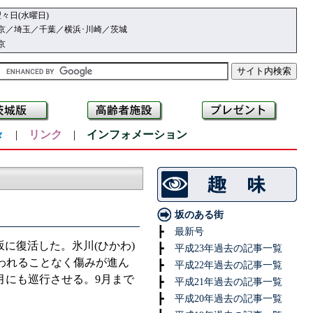
々日(水曜日)
京／埼玉／千葉／横浜･川崎／茨城
京
々
|
リンク
|
インフォメーション
坂のある街
┣
最新号
に復活した。氷川(ひかわ)
┣
平成23年過去の記事一覧
われることなく傷みが進ん
┣
平成22年過去の記事一覧
4月にも巡行させる。9月まで
┣
平成21年過去の記事一覧
┣
平成20年過去の記事一覧