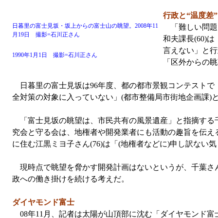
行政と“温度差”
日暮里の富士見坂・坂上からの富士山の眺望。2008年11
「難しい問題
月19日 撮影=石川正さん
和夫課長(60
言えない」と行
1990年1月1日 撮影=石川正さん
「区外からの眺
日暮里の富士見坂は96年度、都の都市景観コンテストで
全対策の対象に入っていない」(都市整備局市街地企画課)
「富士見坂の眺望は、市民共有の風景遺産」と指摘する千
究会と守る会は、地権者や開発業者にも活動の趣旨を伝え
に住む江黒ミヨ子さん(76)は「(地権者などに)申し訳ない
現時点で眺望を脅かす開発計画はないというが、千葉さん
政への働き掛けを続ける考えだ。
ダイヤモンド富士
08年11月、記者は太陽が山頂部に沈む「ダイヤモンド