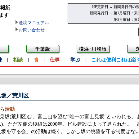
HP更新日 →
新聞発行日の翌
情報紙
新聞発行日 →
第1月曜日：東
ます
第3月曜日：東
送稿マニュアル
お問い合わせ
味
|
相談
|
食
|
仕事
|
学ぶ
|
これは便利これは楽
見坂／荒川区
ら活動
坂(荒川区)は、富士山を望む“唯一の富士見坂”といわれる。
ん)。ただ左側の稜線は2000年、ビル建設によって遮られた。
坂を守る会」の活動は続く。しかし坂の眺望を守る制度はない