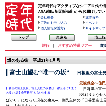
定年時代はアクティブなシニア世代の
ASA(朝日新聞販売所)
からお届けしてい
会社概要
媒体資料
広告のお申し込み
イベント
個人情報保護方針
サイトマップ
旅行
|
おすすめ特選ツアー
|
趣
坂のある街 平成21年1月号
富士山望む“唯一の坂”
日暮里の富士
景観保全へ住民
日暮里の富士見坂。富士見坂の坂名は「都区部に30近く
日暮里の富士見
ある」(坂学会事務局)ともいわれる
稜線(りょうせ
ばかり」になった現在の東京─。住民主体の「日暮里富士見
は、まだ見えない。