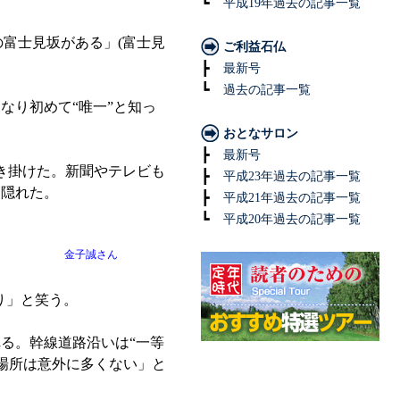
┗
平成19年過去の記事一覧
の富士見坂がある」(富士見
ご利益石仏
┣
最新号
┗
過去の記事一覧
なり初めて“唯一”と知っ
おとなサロン
┣
最新号
き掛けた。新聞やテレビも
┣
平成23年過去の記事一覧
に隠れた。
┣
平成21年過去の記事一覧
┗
平成20年過去の記事一覧
金子誠さん
り」と笑う。
る。幹線道路沿いは“一等
い場所は意外に多くない」と