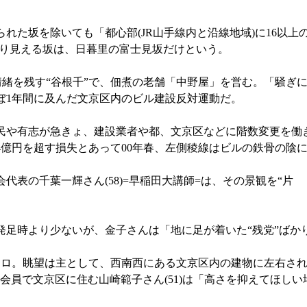
た坂を除いても「都心部(JR山手線内と沿線地域)に16以上
きり見える坂は、日暮里の富士見坂だけという。
情緒を残す“谷根千”で、佃煮の老舗「中野屋」を営む。「騒ぎに
ほぼ1年間に及んだ文京区内のビル建設反対運動だ。
民や有志が急きょ、建設業者や都、文京区などに階数変更を働
億円を超す損失とあって00年春、左側稜線はビルの鉄骨の陰
表の千葉一輝さん(58)=早稲田大講師=は、その景観を“片
発足時より少ないが、金子さんは「地に足が着いた“残党”ばか
キロ。眺望は主として、西南西にある文京区内の建物に左右され
会員で文京区に住む山崎範子さん(51)は「高さを抑えてほし