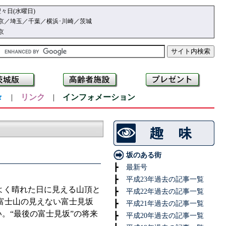
々日(水曜日)
京／埼玉／千葉／横浜･川崎／茨城
京
々
|
リンク
|
インフォメーション
坂のある街
┣
最新号
┣
平成23年過去の記事一覧
よく晴れた日に見える山頂と
┣
平成22年過去の記事一覧
「富士山の見えない富士見坂
┣
平成21年過去の記事一覧
。“最後の富士見坂”の将来
┣
平成20年過去の記事一覧