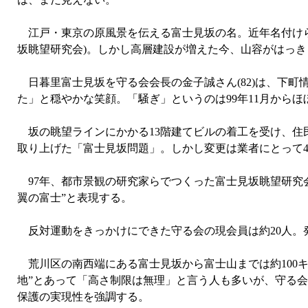
江戸・東京の原風景を伝える富士見坂の名。近年名付けられ
坂眺望研究会)。しかし高層建設が増えた今、山容がはっ
日暮里富士見坂を守る会会長の金子誠さん(82)は、下町
た」と穏やかな笑顔。「騒ぎ」というのは99年11月から
坂の眺望ラインにかかる13階建てビルの着工を受け、住
取り上げた「富士見坂問題」。しかし変更は業者にとって4
97年、都市景観の研究家らでつくった富士見坂眺望研究会代
翼の富士”と表現する。
反対運動をきっかけにできた守る会の現会員は約20人。
荒川区の南西端にある富士見坂から富士山までは約100
地”とあって「高さ制限は無理」と言う人も多いが、守る会
保護の実現性を強調する。