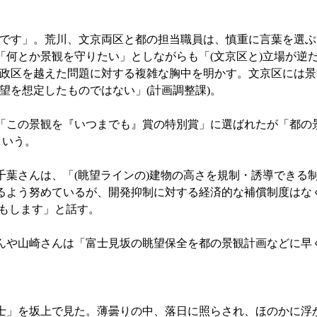
です」。荒川、文京両区と都の担当職員は、慎重に言葉を選ぶ
)は「何とか景観を守りたい」としながらも「(文京区と)立場が
政区を越えた問題に対する複雑な胸中を明かす。文京区には景
望を想定したものではない」(計画調整課)。
「この景観を『いつまでも』賞の特別賞」に選ばれたが「都の
という。
葉さんは、「(眺望ラインの)建物の高さを規制・誘導できる
るよう努めているが、開発抑制に対する経済的な補償制度はな
気もします」と話す。
や山崎さんは「富士見坂の眺望保全を都の景観計画などに早
富士」を坂上で見た。薄曇りの中、落日に照らされ、ほのかに浮