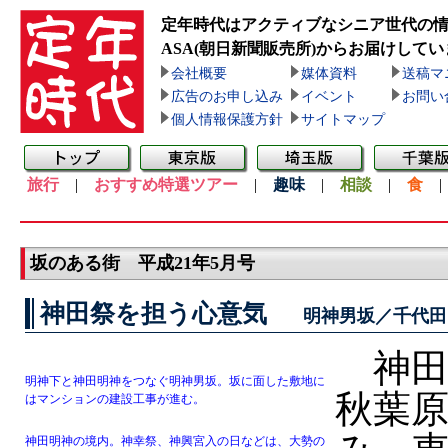
定年時代はアクティブなシニア世代の
ASA(朝日新聞販売所)
からお届けしてい
会社概要
媒体資料
送稿マ
広告のお申し込み
イベント
お問い
個人情報保護方針
サイトマップ
旅行
|
おすすめ特選ツアー
|
趣味
|
相談
|
食
坂のある街 平成21年5月号
神田祭を担う心意気
明神男坂／千代田
神田
明神下と神田明神をつなぐ明神男坂。坂に面した敷地に
秋葉
はマンションの建設工事が進む。
神田明神の境内。神幸祭、神興宮入の日などは、大勢の