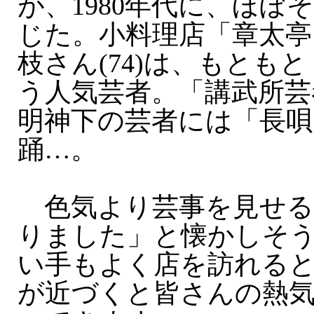
が、1980年代に、ほぼ
じた。小料理店「章太亭
枝さん(74)は、もとも
う人気芸者。「講武所芸
明神下の芸者には「長唄
踊…。
色気より芸事を見せる
りました」と懐かしそ
い手もよく店を訪れる
が近づくと皆さんの熱