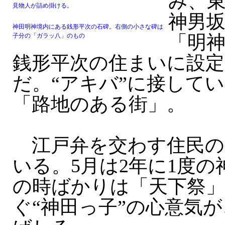
み、
見物人が詰め掛ける。
神男
神田明神境内にある銭形平次の石碑。右側の小さな碑は
「明
子分の「ガラッ八」のもの
銭形平次の住まいに設定
だ。“アキバ”に接して
「路地のある街」。
江戸弁を交わす住民の
いる。5月は2年に1度の
の時ばかりは「天下祭」
ぐ“神田っ子”の心意気