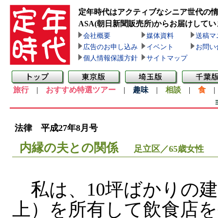
定年時代はアクティブなシニア世代の
ASA(朝日新聞販売所)
からお届けしてい
会社概要
媒体資料
送稿マ
広告のお申し込み
イベント
お問い
個人情報保護方針
サイトマップ
旅行
|
おすすめ特選ツアー
|
趣味
|
相談
|
食
法律 平成27年8月号
内縁の夫との関係
足立区／65歳女性
私は、10坪ばかりの建
上）を所有して飲食店