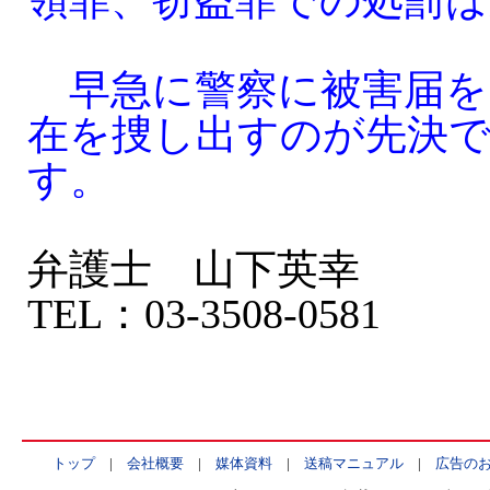
領罪、窃盗罪での処罰は
早急に警察に被害届を
在を捜し出すのが先決
す。
弁護士 山下英幸
TEL：03-3508-0581
トップ
|
会社概要
|
媒体資料
|
送稿マニュアル
|
広告の