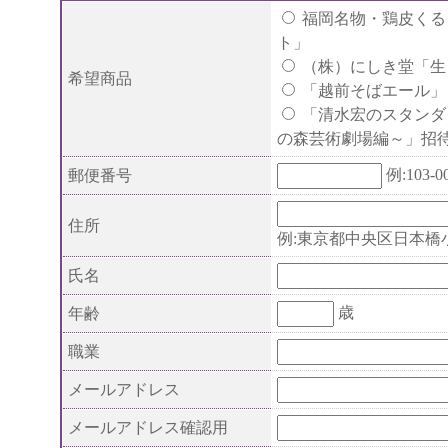
福岡名物・鶏皮くる
ト」
（株）にしき堂「生
希望商品
「越前そばエール」
「清水宏のスタンダ
の森芸術劇場編～」招
例:103-0
郵便番号
住所
例:東京都中央区日本橋小
氏名
歳
年齢
職業
メールアドレス
メールアドレス確認用