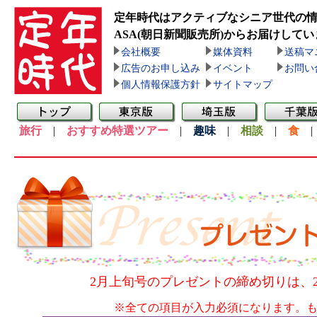
定年時代はアクティブなシニア世代の
ASA(朝日新聞販売所)
からお届けしてい
会社概要
媒体資料
送稿マ
広告のお申し込み
イベント
お問い
個人情報保護方針
サイトマップ
旅行
|
おすすめ特選ツアー
|
趣味
|
相談
|
食
2月上旬号のプレゼントの締め切りは、2
※全ての項目が入力必須になります。