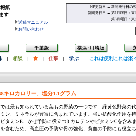
HP更新日 →
新聞発行日の翌
情報紙
新聞発行日 →
第1月曜日：東
ます
第3月曜日：東
送稿マニュアル
お問い合わせ
味
|
相談
|
食
|
仕事
|
学ぶ
|
これは便利これは楽
68キロカロリー、塩分1.1グラム
では最も知られている葉もの野菜の一つです。緑黄色野菜の代
タミン、ミネラルが豊富に含まれています。強い抗酸化作用を
ビタミンE、かぜ予防に役立つβ-カロテンやビタミンCを含み
どを含むため、高血圧の予防や骨の強化、貧血の予防にも役立