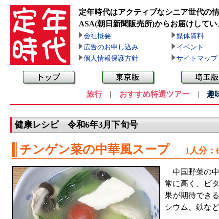
定年時代はアクティブなシニア世代の
ASA(朝日新聞販売所)
からお届けしてい
会社概要
媒体資料
広告のお申し込み
イベント
個人情報保護方針
サイトマップ
旅行
|
おすすめ特選ツアー
|
趣
健康レシピ 令和6年3月下旬号
チンゲン菜の中華風スープ
1人分：
中国野菜の中
常に高く、ビ
果が期待できる
シウム、鉄な