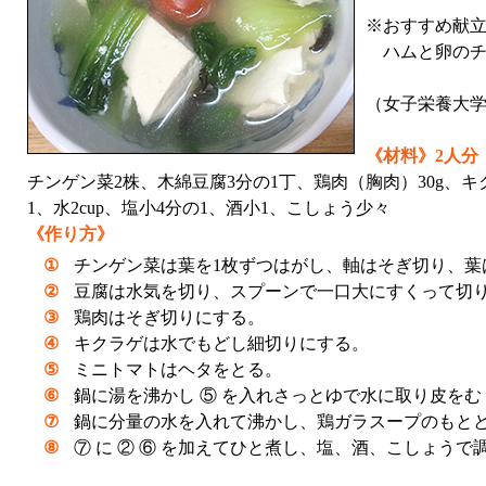
※おすすめ献
ハムと卵のチ
（女子栄養大
《材料》2人分
チンゲン菜2株、木綿豆腐3分の1丁、鶏肉（胸肉）30g、
1、水2cup、塩小4分の1、酒小1、こしょう少々
《作り方》
①
チンゲン菜は葉を1枚ずつはがし、軸はそぎ切り、葉
②
豆腐は水気を切り、スプーンで一口大にすくって切
③
鶏肉はそぎ切りにする。
④
キクラゲは水でもどし細切りにする。
⑤
ミニトマトはヘタをとる。
⑥
鍋に湯を沸かし ⑤ を入れさっとゆで水に取り皮をむ
⑦
鍋に分量の水を入れて沸かし、鶏ガラスープのもとと
⑧
⑦ に ② ⑥ を加えてひと煮し、塩、酒、こしょう