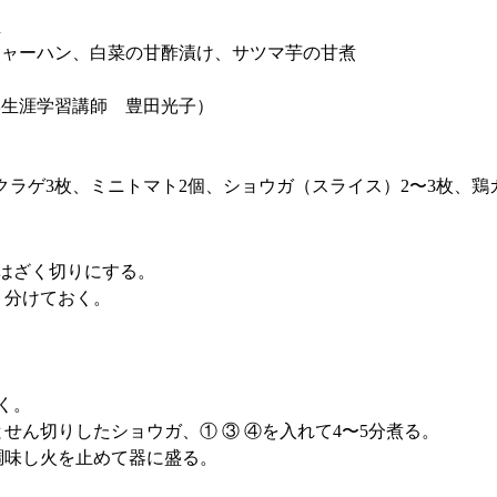
立
ャーハン、白菜の甘酢漬け、サツマ芋の甘煮
学生涯学習講師 豊田光子）
キクラゲ3枚、ミニトマト2個、ショウガ（スライス）2〜3枚、鶏
はざく切りにする。
り分けておく。
く。
せん切りしたショウガ、① ③ ④を入れて4〜5分煮る。
で調味し火を止めて器に盛る。