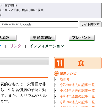
々日(水曜日)
京／埼玉／千葉／横浜･川崎／茨城
京
々
|
リンク
|
インフォメーション
健康レシピ
┣
最新号
表的なもので、栄養価が非
┣
令和6年過去の記事一覧
持ち、生活習慣病の予防に効
┣
令和5年過去の記事一覧
ます。また、カリウムやカル
┣
令和4年過去の記事一覧
ちます。
┣
令和3年過去の記事一覧