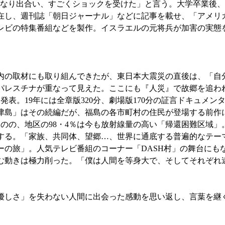
きなり出合い、すごくショックを受けた」と言う。大学卒業後
滞在し、週刊誌「朝日ジャーナル」などに記事を載せ、「アメリ
テレビの特集番組などを製作。イスラエルの元将兵が加害の実態
の取材にも取り組んできたが、東日本大震災の直後は、「自
パレスチナが重なって見えた。ここにも『人災』で故郷を追わ
発表。19年には全章版320分、劇場版170分の証言ドキュメ
島」はその続編だが、福島の各市町村の住民が登場する前作に対
のの、地区の98・4％は今も放射線量の高い「帰還困難区域」
する。「家族、共同体、望郷…、世界に通底する普遍的なテーマ
ーの旅」。人気テレビ番組のコーナー「DASH村」の舞台にも
む動きは極力削った。「僕は人間を等身大で、そしてそれぞれ
」
しさ」を失わない人間に出会った感動を思い返し、言葉を継