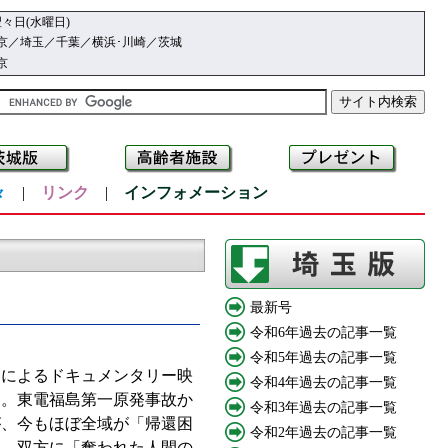
々日(水曜日)
京／埼玉／千葉／横浜･川崎／茨城
京
々
|
リンク
|
インフォメーション
最新号
令和6年過去の記事一覧
令和5年過去の記事一覧
）によるドキュメンタリー映
令和4年過去の記事一覧
る。東電福島第一原発事故か
令和3年過去の記事一覧
が、今もほぼ全域が「帰還困
令和2年過去の記事一覧
は、双方に「奪われた人間の