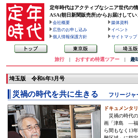
定年時代はアクティブなシニア世代の
ASA(朝日新聞販売所)
からお届けしてい
会社概要
媒体資料
広告のお申し込み
イベント
個人情報保護方針
サイトマップ
旅行
|
おすすめ特選ツアー
|
趣
埼玉版 令和6年3月号
災禍の時代を共に生きる
フリージャ
ドキュメンタ
災禍の時代の
画「津島 —
ら間もなく13
難区域」に指