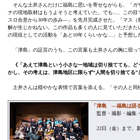
そんな土井さんだけに福島に思いを寄せながらも、「ガザ
ナの現地取材はもうよそうと考えていた。でも…、この目
スロ合意から30年の歩み—」を先月完成させた。「マス
解が生じかねない。この作品も多くの人に見ていただきた
の現役としての活動を「あと10年くらいかな…」と予想
「津島」の証言のうち、この言葉も土井さんの胸に宿っ
《「あえて津島という小さな一地域は切り捨てても、どう
かし、その考えは、津島地区に限らず“人間を切り捨てる
土井さんは穏やかな表情で言葉を添える。「その人と同
「津島 —福島は語
監督・撮影・編集・
22日（金）まで、新宿・K