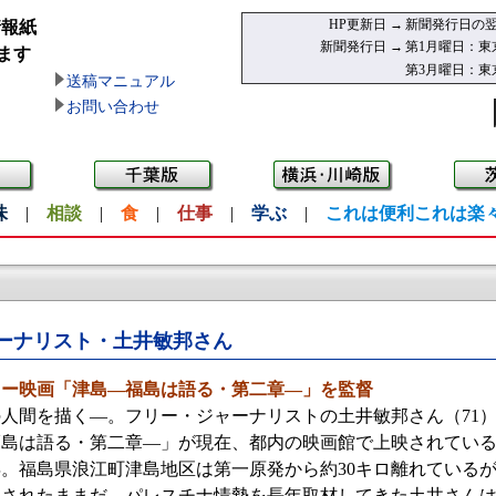
HP更新日 →
新聞発行日の翌
情報紙
新聞発行日 →
第1月曜日：東
ます
第3月曜日：東
送稿マニュアル
お問い合わせ
味
|
相談
|
食
|
仕事
|
学ぶ
|
これは便利これは楽
ーナリスト・土井敏邦さん
リー映画「津島―福島は語る・第二章―」を監督
人間を描く—。フリー・ジャーナリストの土井敏邦さん（71
福島は語る・第二章—」が現在、都内の映画館で上映されてい
年。福島県浪江町津島地区は第一原発から約30キロ離れている
定されたままだ。パレスチナ情勢を長年取材してきた土井さん