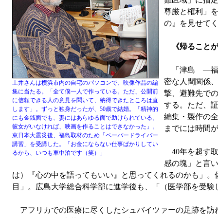
尊厳と権利」
の』を見せてく
《帰ることが
「津島 —福
密な人間関係、
土井さんは横浜市内の自宅のパソコンで、映像作品の編
集に当たる。「全て僕一人で作っている。ただ、公開前
撃、避難先で
に信頼できる人の意見を聞いて、納得できたところは直
する。ただ、
します」。ずっと独身だったが、50歳で結婚。「精神的
編集・製作の
にも金銭面でも、妻にはあらゆる面で助けられている。
彼女がいなければ、映画を作ることはできなかった」。
までには時間が
東日本大震災後、福島取材のため「ペーパードライバー
講習」を受講した。「お金にならない仕事ばかりしてい
40年を超す
るから、いつも車中泊です（笑）」
感の塊」と言
は）『心の中を語ってもいい』と思ってくれるのかも」。
目」。広島大学総合科学部に進学後も、「（医学部を受験
アフリカでの医療に尽くしたシュバイツァーの足跡を訪ね