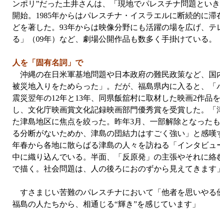
ンポリ”だった土井さんは、「現地でパレスチナ問題とい
開始。1985年からはパレスチナ・イスラエルに断続的に
どを著した。93年からは映像分野にも活躍の場を広げ、
る」（09年）など、劇場公開作品も数多く手掛けている。
人を「固有名詞」で
沖縄の在日米軍基地問題や日本政府の難民政策など、国内
被災地入りをためらった」。だが、福島県内に入ると、「
震災翌年の12年と13年、同県飯舘村に取材した映画2作品を
し、文化庁映画賞文化記録映画部門優秀賞を受賞した。「津
た津島地区に焦点を絞った。昨年3月、一部解除となったも
る分断がないためか、津島の団結力はすごく強い」と感嘆
年春から各地に散らばる津島の人々を訪ねる「インタビュ
中に織り込んでいる。半面、「反原発」の主張やそれに絡
で描く。社会問題は、人の後ろにおのずから見えてきます
すさまじい苦難のパレスチナにおいて「他者を思いやる優
福島の人たちから、相通じる“輝き”を感じています」