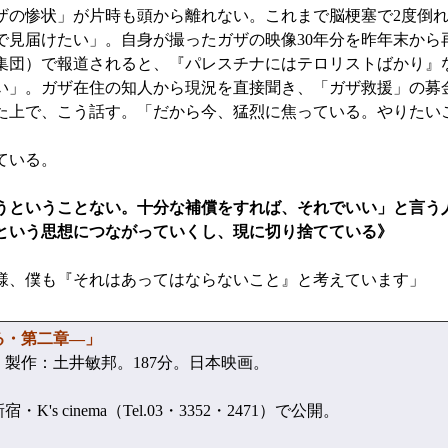
の惨状」が片時も頭から離れない。これまで脳梗塞で2度倒れ
で見届けたい」。自身が撮ったガザの映像30年分を昨年末から
（集団）で報道されると、『パレスチナにはテロリストばかり』
い」。ガザ在住の知人から現況を直接聞き、「ガザ救援」の募
した上で、こう話す。「だから今、猛烈に焦っている。やりたい
ている。
ということない。十分な補償をすれば、それでいい」と言う
”という思想につながっていくし、現に切り捨てている》
様、僕も『それはあってはならないこと』と考えています」
る・第二章—」
製作：土井敏邦。187分。日本映画。
's cinema（Tel.03・3352・2471）で公開。