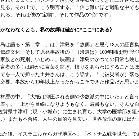
を見る。その上で、こう明言する。「信じ難いほど過酷な中で
れる。それは僕の“宝物”。そして作品の“命”です」
かなわなくとも、私の故郷は確かに“ここ”にある》
島は語る・第二章—」は、津島を「故郷」と思う18人の証言
伝統文化、そして原発事故後の「（帰還は）100年間は無理だ
の家族との死別、いじめ…。映画は、津島のかつての日常も映
証言者の多くは静かに言葉を紡ぎ、憤りをあらわにすることは
全てを一人で担った土井さんは、こう話す。「（被災者が）落
必要。事故から10年以上たったからこそできた作品だと思い
取材歴の中、「大抵は抑圧される側や少数派の中にいた」と言
い表す。「上から目線になりようもなく、肩書もない。そんな
佐賀県牛津町（現・小城市）に生まれ育ち、大学の医学部を狙
し）またも不合格。人生の目的を見失い、世界放浪の旅に出た
た後、イスラエルからガザ地区へ。「ベトナム戦争世代」であ