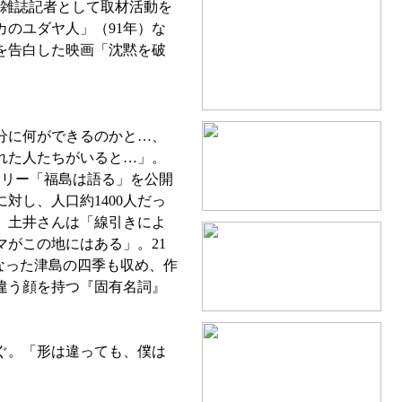
、雑誌記者として取材活動を
カのユダヤ人」（91年）な
を告白した映画「沈黙を破
分に何ができるのかと…、
れた人たちがいると…」。
ンタリー「福島は語る」を公開
し、人口約1400人だっ
。土井さんは「線引きによ
がこの地にはある」。21
なった津島の四季も収め、作
違う顔を持つ『固有名詞』
ぐ。「形は違っても、僕は