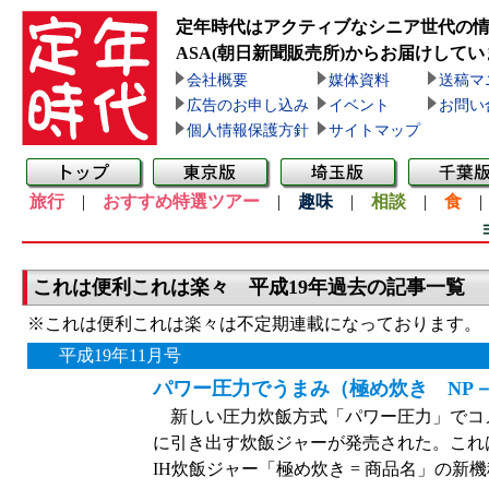
定年時代はアクティブなシニア世代の
ASA(朝日新聞販売所)
からお届けしてい
会社概要
媒体資料
送稿マ
広告のお申し込み
イベント
お問い
個人情報保護方針
サイトマップ
旅行
|
おすすめ特選ツアー
|
趣味
|
相談
|
食
これは便利これは楽々 平成19年過去の記事一覧
※これは便利これは楽々は不定期連載になっております。
平成19年11月号
パワー圧力でうまみ（極め炊き NP－
新しい圧力炊飯方式「パワー圧力」でコ
に引き出す炊飯ジャーが発売された。これは
IH炊飯ジャー「極め炊き = 商品名」の新