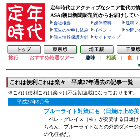
定年時代はアクティブなシニア世代の
ASA(朝日新聞販売所)
からお届けしてい
会社概要
媒体資料
送稿マ
広告のお申し込み
イベント
お問い
個人情報保護方針
サイトマップ
旅行
|
おすすめ特選ツアー
|
趣味
|
相談
|
食
これは便利これは楽々 平成27年過去の記事一覧
※これは便利これは楽々は不定期連載になっております。
平成27年9月号
ブルーライト対策にも（日焼け止め美
ペレ・グレイス（株）が発売する日焼け
ちろん、ブルーライトなどの外的ダメージ
の化粧品だ。