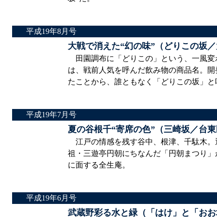
平成19年8月号
大戦で消えた“幻の味”（どりこの坂
田園調布に「どりこの」という、一風変
は、戦前人気を呼んだ飲み物の商品名。開
たことから、誰ともなく「どりこの坂」と
平成19年7月号
夏の谷根千“寄席の色”（三崎坂／台
江戸の情感を残す谷中、根津、千駄木。通称
祖・三遊亭円朝にちなんだ「円朝まつり」が
に面する全生庵。
平成19年6月号
武蔵野彩る水と緑（「はけ」と「おお