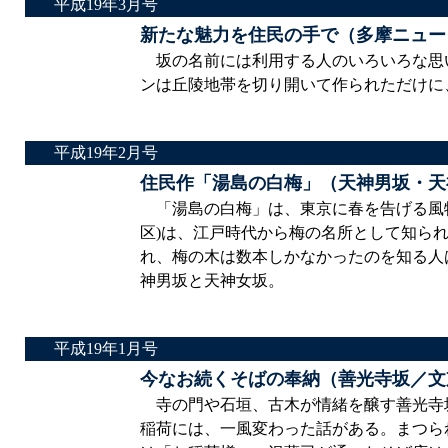
平成19年3月号
新たな魅力を住民の手で（多摩ニュー
坂の名前には利用する人のいろいろな思
ンは丘陵地帯を切り開いて作られただけに
平成19年2月号
住民作「湯島の白梅」（天神男坂・天
「湯島の白梅」は、東京に春を告げる風物
区)は、江戸時代から梅の名所として知ら
れ、梅の木は数本しかなかったのを知る人
神男坂と天神女坂。
平成19年1月号
今なお続くそばの奉納（善光寺坂／文
寺の門や石垣、古木が情緒を醸す善光寺坂
稲荷には、一風変わった話がある。まつら