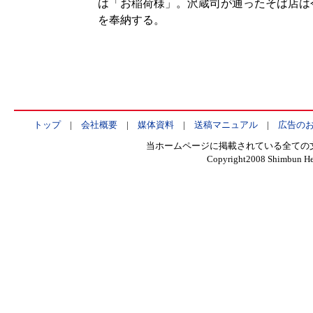
は「お稲荷様」。沢蔵司が通ったそば店は
を奉納する。
トップ
|
会社概要
|
媒体資料
|
送稿マニュアル
|
広告の
当ホームページに掲載されている全ての
Copyright2008 Shimbun Hen