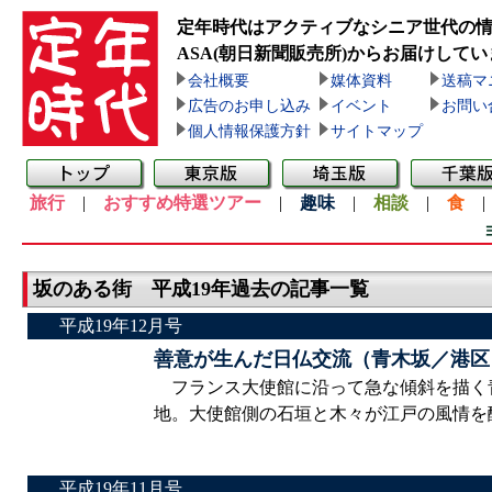
定年時代はアクティブなシニア世代の
ASA(朝日新聞販売所)
からお届けしてい
会社概要
媒体資料
送稿マ
広告のお申し込み
イベント
お問い
個人情報保護方針
サイトマップ
旅行
|
おすすめ特選ツアー
|
趣味
|
相談
|
食
坂のある街 平成19年過去の記事一覧
平成19年12月号
善意が生んだ日仏交流（青木坂／港区
フランス大使館に沿って急な傾斜を描く青
地。大使館側の石垣と木々が江戸の風情を
平成19年11月号