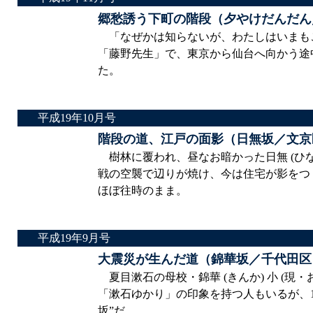
郷愁誘う下町の階段（夕やけだんだん
「なぜかは知らないが、わたしはいまも
「藤野先生」で、東京から仙台へ向かう途
た。
平成19年10月号
階段の道、江戸の面影（日無坂／文京
樹林に覆われ、昼なお暗かった日無 (ひな
戦の空襲で辺りが焼け、今は住宅が影をつ
ほぼ往時のまま。
平成19年9月号
大震災が生んだ道（錦華坂／千代田区
夏目漱石の母校・錦華 (きんか) 小 (現
「漱石ゆかり」の印象を持つ人もいるが、19
坂”だ。