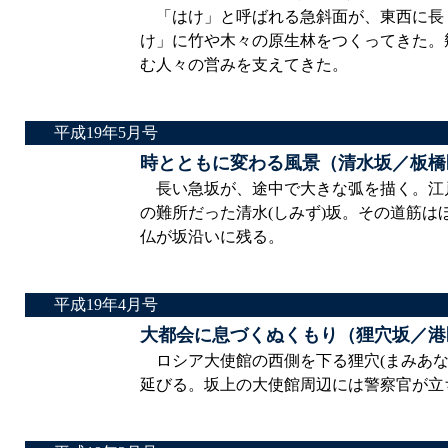
「はけ」と呼ばれる急斜面が、東西に長
け」に竹や木々の原生林をつくってきた。
む人々の営みを支えてきた。
平成19年5月号
時とともに変わる風景（清水坂／板橋
長い急坂が、途中で大きな弧を描く。江
の難所だった清水(しみず)坂。その道筋
仏が坂沿いに残る。
平成19年4月号
大都会に息づくぬくもり（狸穴坂／港
ロシア大使館の西側を下る狸穴(まみあな
延びる。坂上の大使館周辺には警察官が立