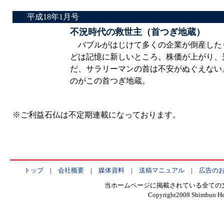
平成18年1月号
不況時代の救世主（首つぎ地蔵）
バブルがはじけて多くの企業が倒産した
どは記憶に新しいところ。株価が上がり、
だ、サラリーマンの首は不安がぬぐえない
のがこの首つぎ地蔵。
※ご利益石仏は不定期連載になっております。
トップ
|
会社概要
|
媒体資料
|
送稿マニュアル
|
広告の
当ホームページに掲載されている全ての
Copyright2008 Shimbun Hen