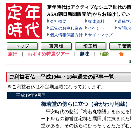
定年時代はアクティブなシニア世代の
ASA(朝日新聞販売所)
からお届けしてい
会社概要
媒体資料
送稿マ
広告のお申し込み
イベント
お問い
個人情報保護方針
サイトマップ
旅行
|
おすすめ特選ツアー
|
趣味
|
相談
|
食
ご利益石仏 平成19年・18年過去の記事一覧
※ご利益石仏は不定期連載になっております。
平成19年9月号
梅若堂の傍らに立つ（身がわり地蔵）
平安時代の悲話「梅若丸物語」を伝える墨田
ートルもの都営住宅群と隅田川に挟まれた
堂がある。その傍らにひっそりとたたずむ