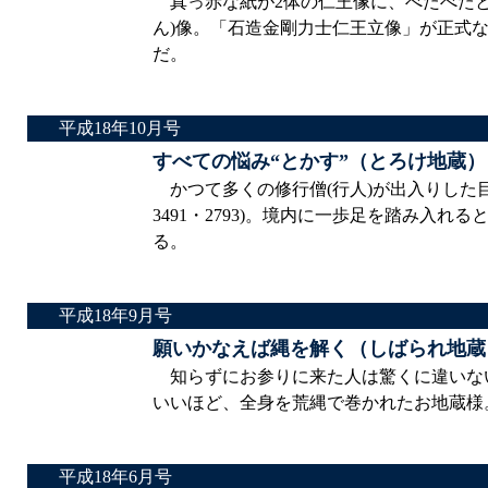
真っ赤な紙が2体の仁王像に、べたべたと張
ん)像。「石造金剛力士仁王立像」が正式
だ。
平成18年10月号
すべての悩み“とかす”（とろけ地蔵）
かつて多くの修行僧(行人)が出入りした目黒
3491・2793)。境内に一歩足を踏み入
る。
平成18年9月号
願いかなえば縄を解く（しばられ地蔵
知らずにお参りに来た人は驚くに違いな
いいほど、全身を荒縄で巻かれたお地蔵様
平成18年6月号