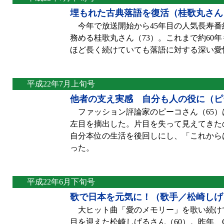
埋もれた古典落語を復活（桂歌丸さん
今年で放送開始から45年目の人気長寿番
務める桂歌丸さん（73）。これまで約60
ほど長く続けていても落語に対する深い愛
平成22年7月上旬号
他者の支え実感 自分も人の役に（ピ
ファッション評論家のピーコさん（65）
左目を摘出した。片目を失って見えてきた
自分本位の生活を後回しにし、「これから
った。
平成22年6月下旬号
歌で日本を元気に！（歌手／松崎しげ
大ヒット曲「愛のメモリー」を歌い続けて
目を迎えた松崎しげるさん（60）。昨年、CDア