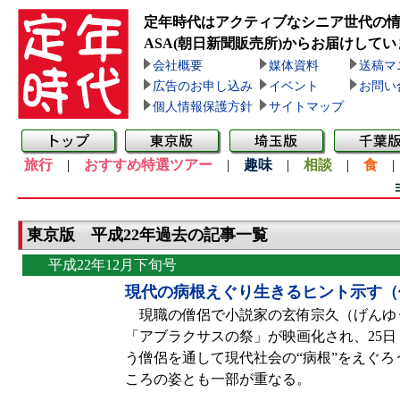
定年時代はアクティブなシニア世代の
ASA(朝日新聞販売所)
からお届けしてい
会社概要
媒体資料
送稿マ
広告のお申し込み
イベント
お問い
個人情報保護方針
サイトマップ
旅行
|
おすすめ特選ツアー
|
趣味
|
相談
|
食
東京版 平成22年過去の記事一覧
平成22年12月下旬号
現代の病根えぐり生きるヒント示す（
現職の僧侶で小説家の玄侑宗久（げんゆう
「アブラクサスの祭」が映画化され、25
う僧侶を通して現代社会の“病根”をえぐ
ころの姿とも一部が重なる。