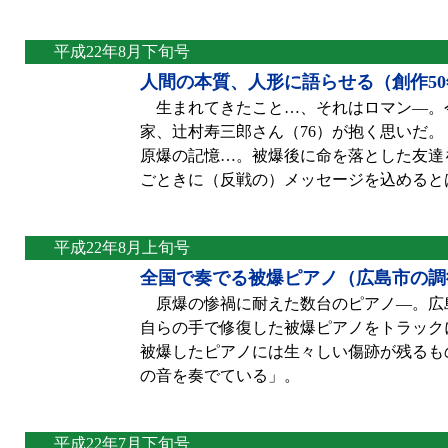
平成22年8月下旬号
人間の本質、人形に語らせる（創作5
生まれてきたこと…、それはロマン—。今
家、辻村寿三郎さん（76）が抱く思いだ
原爆の記憶…。被爆後に命を落とした友達
ごときに（反戦の）メッセージを込めると
平成22年8月上旬号
全国で奏でる被爆ピアノ（広島市の調
原爆の惨禍に耐えた数台のピアノ—。広島
自らの手で修復した被爆ピアノをトラック
被爆したピアノには生々しい傷跡が残るも
の音を奏でている」。
平成22年7月下旬号