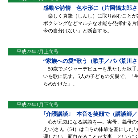
感動や詩情 色や形に（片岡鶴太郎さ
楽しく真摯（しんし）に取り組むことが
ボクシングなどマルチな才能を発揮する片
今の自分はない」と断言する。
平成22年2月上旬号
“家族への愛”歌う（歌手／パパ荒川さ
50歳でメジャーデビューを果たした歌手
いを歌に託す。5人の子どもの父親で、「
らめかけた」。
平成22年1月下旬号
｢介護講談｣ 本音を笑顔で（講談師
心が元気になる講談を―。実母、義母の介
えい)さん（54）は自らの体験を基にした
理しない、面白がることが大事」という“ふ