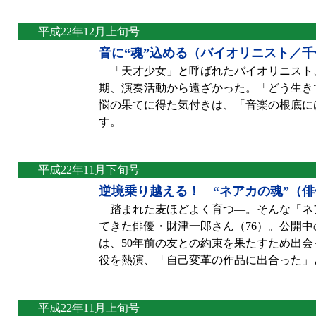
平成22年12月上旬号
音に“魂”込める（バイオリニスト／
「天才少女」と呼ばれたバイオリニスト、
期、演奏活動から遠ざかった。「どう生き
悩の果てに得た気付きは、「音楽の根底に
す。
平成22年11月下旬号
逆境乗り越える！ “ネアカの魂”（
踏まれた麦ほどよく育つ—。そんな「ネ
てきた俳優・財津一郎さん（76）。公開中の映画
は、50年前の友との約束を果たすため出
役を熱演、「自己変革の作品に出合った」
平成22年11月上旬号