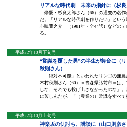
リアルな時代劇 未来の指針に（杉良
俳優・杉良太郎さん（66）の過去の名作
だ。「リアルな時代劇を作りたい」という
心暁蘭之介」（1981年・全44話）などのテ
る。
平成22年10月下旬号
“常識を覆した男”の半生が舞台に（
秋則さん）
「絶対不可能」といわれたリンゴの無農薬
木村秋則さん（60）＝青森県弘前市＝は、
しな、それでも投げ出さなかったのな」。
に苦しんだが、「（農業の）常識をすべて
平成22年10月上旬号
神楽坂の仇討ち、講談に（山口則彦さ