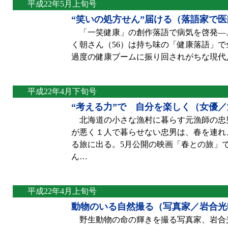
平成22年5月上旬号
“笑いの処方せん”届ける（落語家で
「一笑健康」の創作落語で病気を啓発―
く朝さん（56）は持ち味の「健康落語」
過度の健康ブームに振り回されがちな現代
平成22年4月下旬号
“考える力”で 自分を楽しく（女優
北海道の小さな漁村に暮らす元漁師の忠男
が悪く１人で暮らせない忠男は、春を連れ
る旅に出る。5月公開の映画「春との旅」
ん…
平成22年4月上旬号
動物のいる自然撮る（写真家／岩合光
野生動物の命の輝きを撮る写真家、岩合光