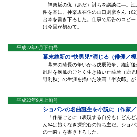
神楽坂の仇（あだ）討ちを講談に—。江
件を基に、神楽坂在住の山口則彦さん（6
台本を書き下ろした。仕事で広告のコピー
は今回が初めて。
平成22年9月下旬号
幕末維新の“快男児”演じる（俳優／
幕末の薩長の争いから戊辰戦争、維新後の
乱世を疾風のごとく生き抜いた薩摩（鹿児
野利秋）の生涯を描いた映画「半次郎」が1
平成22年9月上旬号
ショパンの名曲誕生を小説に（作家／
「作品ごとに（表現する自分も）どんど
ん64は飽くなき探究心の持ち主だ。ショパ
の一瞬」を書き下ろした。