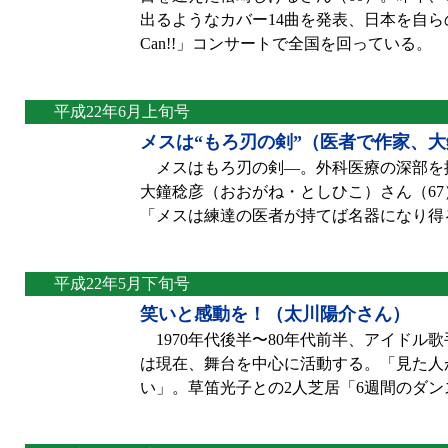
出るようなカバー14曲を発表、日本を自らの
Can!!」コンサートで全国を回っている。
平成22年6月上旬号
メスは“もろ刃の剣”（医者で作家、
メスはもろ刃の剣—。外科医療の深部を
大鐘稔彦（おおがね・としひこ）さん（6
「メスは練達の医者が持てば名器になり得
平成22年5月下旬号
笑いと感動を！（太川陽介さん）
1970年代後半〜80年代前半、アイドル
は現在、舞台を中心に活動する。「見た人
い」。草笛光子との2人芝居「6週間のダ