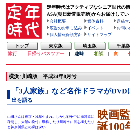
定年時代はアクティブなシニア世代の
ASA(朝日新聞販売所)
からお届けしてい
会社概要
媒体資料
送稿マ
広告のお申し込み
イベント
お問い
個人情報保護方針
サイトマップ
旅行
|
日帰りバスツアー
|
趣味
|
相談
|
食
|
横浜･川崎版 平成24年8月号
「3人家族」など名作ドラマがDVD
出を語る
映画
山田さんは東京・浅草生まれ。しかし戦争中に湯河原に
疎開し、大船の松竹に勤務したり川崎市に居を構えたり
誕10
と神奈川県との縁は深い