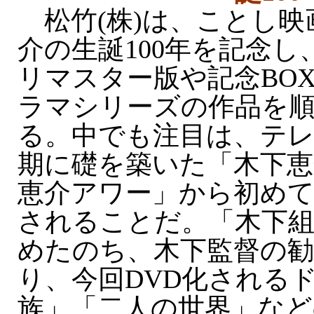
松竹(株)は、ことし映
介の生誕100年を記念し
リマスター版や記念BO
ラマシリーズの作品を
る。中でも注目は、テ
期に礎を築いた「木下恵
恵介アワー」から初めて
されることだ。「木下組
めたのち、木下監督の
り、今回DVD化される
族」「二人の世界」など