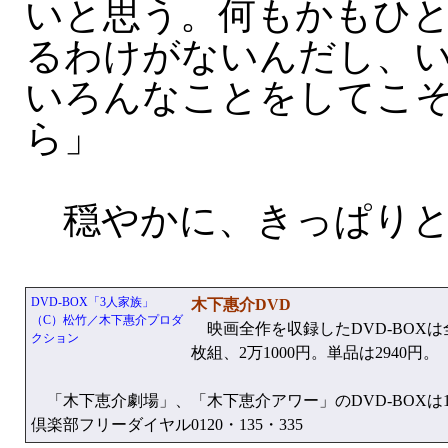
いと思う。何もかもひ
るわけがないんだし、
いろんなことをしてこ
ら」
穏やかに、きっぱりと
DVD-BOX「3人家族」
木下惠介DVD
（C）松竹／木下惠介プロダ
映画全作を収録したDVD-BOXは全
クション
枚組、2万1000円。単品は2940円。
「木下恵介劇場」、「木下恵介アワー」のDVD-BOXは1
倶楽部フリーダイヤル0120・135・335