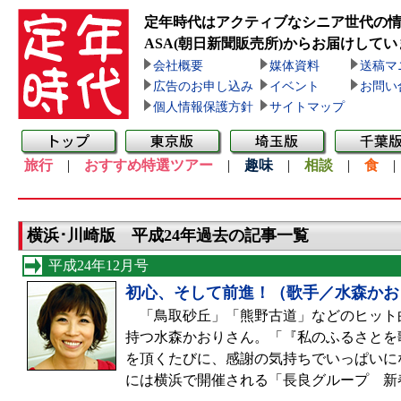
定年時代はアクティブなシニア世代の
ASA(朝日新聞販売所)
からお届けしてい
会社概要
媒体資料
送稿マ
広告のお申し込み
イベント
お問い
個人情報保護方針
サイトマップ
旅行
|
おすすめ特選ツアー
|
趣味
|
相談
|
食
横浜･川崎版 平成24年過去の記事一覧
平成24年12月号
初心、そして前進！（歌手／水森かお
「鳥取砂丘」「熊野古道」などのヒット曲
持つ水森かおりさん。「『私のふるさとを
を頂くたびに、感謝の気持ちでいっぱいにな
には横浜で開催される「長良グループ 新