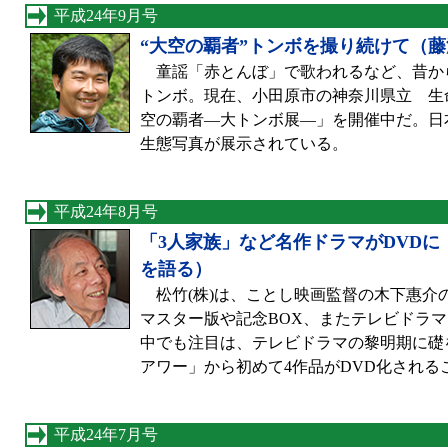
平成24年9月号
“大空の覇者”トンボを撮り続けて（
童謡「赤とんぼ」で歌われるなど、昔か
トンボ。現在、小田原市の神奈川県立 生
空の覇者—大トンボ展—」を開催中だ。日本
生態写真が展示されている。
平成24年8月号
「3人家族」など名作ドラマがDVD
を語る）
松竹(株)は、ことし映画監督の木下惠介の
マスター版や記念BOX、またテレビドラ
中でも注目は、テレビドラマの黎明期に礎
アワー」から初めて4作品がDVD化される
平成24年7月号