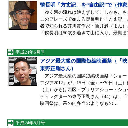
鴨長明「方丈記」を“自由訳”で（作
ゆく河の流れは絶えずして、しかも、も
このフレーズで始まる鴨長明作「方丈記」
者で知られる芥川賞作家・新井満（まん）さ
「鴨長明は50歳を過ぎて山に入り、最期
平成24年6月号
アジア最大級の国際短編映画祭（「映
東野正剛さん）
アジア最大級の国際短編映画祭「ショー
アジア2012」が、15日（金）〜30日（土
（土）からは西区・ブリリアショートショ
ディレクターの東野正剛さん（44）は、「
映画祭は、幕の内弁当のようなもの…
平成24年5月号