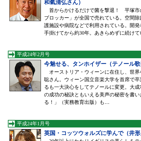
和氣清弘さん）
首からかけるだけで菌を撃退！ 平塚市の
ブロッカー」が全国で売れている。空間除
護施設や病院などで利用されている。開発
手掛けてから約30年。あきらめずに続け
平成24年2月号
今魅せる、タンホイザー（テノール歌
オーストリア・ウィーンに在住し、世界
聡さん。ウィーン国立音楽大学を首席で卒
るも一大決心をしてテノールに変更。大成
の成功の秘訣ともいえる美声の秘密を書い
る！」（実務教育出版）も…
平成24年1月号
英国・コッツウォルズに学んで（井形