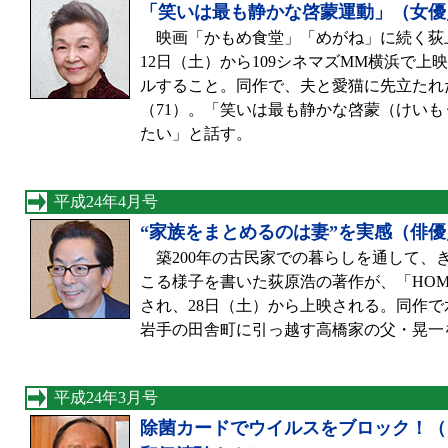
「笑いは最も静かな啓蒙運動」（女優
映画「かもめ食堂」「めがね」に続く荻
12日（土）から109シネマズMM横浜で
ルすること。同作で、夫と愛猫に先立たれ
（71）。「笑いは最も静かな啓蒙（けい
たい」と話す。
平成24年4月号
“家族をまとめるのは妻”を実感（俳
築200年の古民家での暮らしを通して、
こる様子を書いた荻原浩の著作が、「HO
され、28日（土）から上映される。同作で
岩手の田舎町に引っ越す高橋家の父・晃一
平成24年3月号
除菌カードでウイルスをブロック！（