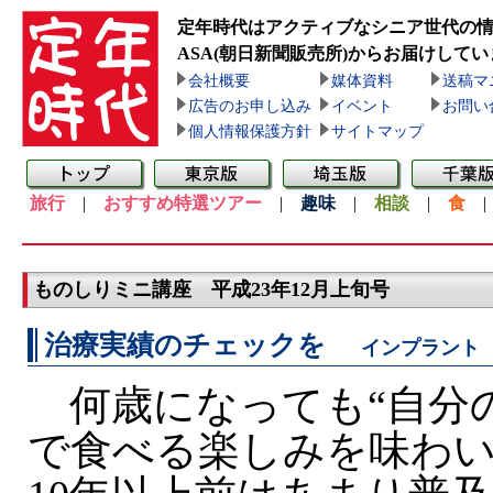
定年時代はアクティブなシニア世代の
ASA(朝日新聞販売所)
からお届けしてい
会社概要
媒体資料
送稿マ
広告のお申し込み
イベント
お問い
個人情報保護方針
サイトマップ
旅行
|
おすすめ特選ツアー
|
趣味
|
相談
|
食
ものしりミニ講座 平成23年12月上旬号
治療実績のチェックを
インプラント
何歳になっても“自分の
で食べる楽しみを味わ